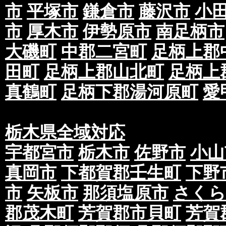
市
平塚市
鎌倉市
藤沢市
小
市
厚木市
伊勢原市
南足柄市
大磯町
中郡二宮町
足柄上郡
田町
足柄上郡山北町
足柄上
真鶴町
足柄下郡湯河原町
愛
栃木県全域対応
宇都宮市
栃木市
佐野市
小山
真岡市
下都賀郡壬生町
下野
市
矢板市
那須塩原市
さくら
郡茂木町
芳賀郡市貝町
芳賀