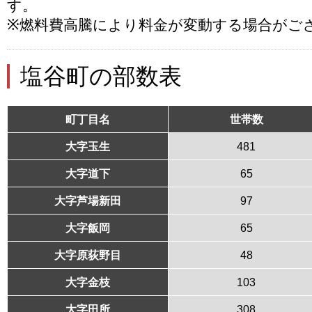
す。
※燃料費高騰により料金が変動する場合がご
塩谷町の部数表
町丁目名
世帯数
大字玉生
481
大字道下
65
大字芦場新田
97
大字飯岡
65
大字原荻野目
48
大字金枝
103
大字田所
308