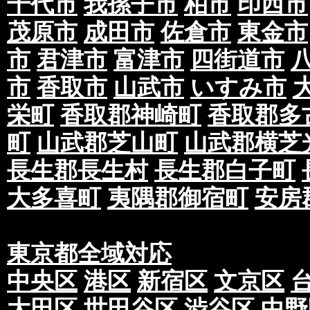
千代市
我孫子市
柏市
印西市
茂原市
成田市
佐倉市
東金市
市
君津市
富津市
四街道市
市
香取市
山武市
いすみ市
栄町
香取郡神崎町
香取郡多
町
山武郡芝山町
山武郡横芝
長生郡長生村
長生郡白子町
大多喜町
夷隅郡御宿町
安房
東京都全域対応
中央区
港区
新宿区
文京区
大田区
世田谷区
渋谷区
中野