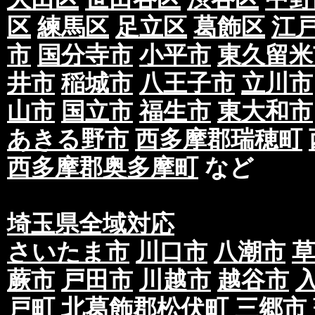
区
練馬区
足立区
葛飾区
江
市
国分寺市
小平市
東久留米
井市
稲城市
八王子市
立川市
山市
国立市
福生市
東大和市
あきる野市
西多摩郡瑞穂町
西多摩郡奥多摩町
など
埼玉県全域対応
さいたま市
川口市
八潮市
蕨市
戸田市
川越市
越谷市
戸町
北葛飾郡松伏町
三郷市