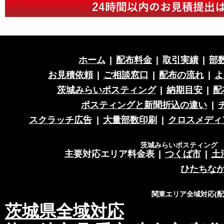
ホーム
|
配布料金
|
取引実績
|
部
お見積依頼
|
ご相談窓口
|
配布の流れ
|
よ
茨城みらいポスティング
|
納期目安
|
配
ポスティングと新聞折込の違い
|
スクラッチ広告
|
大量部数印刷
|
クロスメディ
茨城みらいポスティング 営
主要対応エリア料金表
|
つくば市
|
土
ひたちな
関東エリア全域対応(
茨城県全域対応