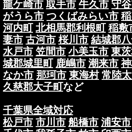
龍ケ崎市
取手市
牛久市
守谷
がうら市
つくばみらい市
稲
河内町
北相馬郡利根町
稲敷
妻市
古河市
桜川市
結城郡八
水戸市
笠間市
小美玉市
東茨
城郡城里町
鹿嶋市
潮来市
神
なか市
那珂市
東海村
常陸太
久慈郡大子町
など
千葉県全域対応
松戸市
市川市
船橋市
浦安市