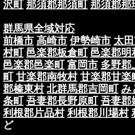
沢町
那須郡那須町
那須郡那
群馬県全域対応
前橋市
高崎市
伊勢崎市
太田
村町
邑楽郡板倉町
邑楽郡明
邑楽郡邑楽町
富岡市
多野郡
町
甘楽郡南牧村
甘楽郡甘楽
郡榛東村
北群馬郡吉岡町
み
条町
吾妻郡長野原町
吾妻郡
利根郡片品村
利根郡川場村
ど