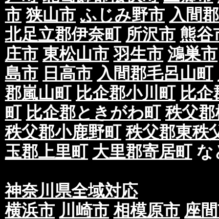
市
狭山市
ふじみ野市
入間郡
北足立郡伊奈町
所沢市
熊谷
庄市
東松山市
羽生市
鴻巣市
島市
日高市
入間郡毛呂山町
郡嵐山町
比企郡小川町
比企
町
比企郡ときがわ町
秩父郡
秩父郡小鹿野町
秩父郡東秩
玉郡上里町
大里郡寄居町
な
神奈川県全域対応
横浜市
川崎市
相模原市
座間