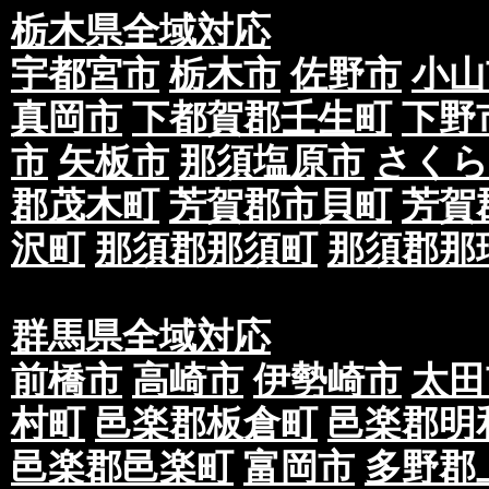
栃木県全域対応
宇都宮市
栃木市
佐野市
小山
真岡市
下都賀郡壬生町
下野
市
矢板市
那須塩原市
さくら
郡茂木町
芳賀郡市貝町
芳賀
沢町
那須郡那須町
那須郡那
群馬県全域対応
前橋市
高崎市
伊勢崎市
太田
村町
邑楽郡板倉町
邑楽郡明
邑楽郡邑楽町
富岡市
多野郡