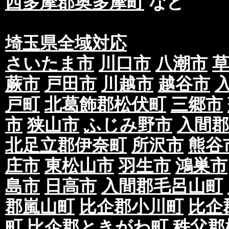
西多摩郡奥多摩町
など
埼玉県全域対応
さいたま市
川口市
八潮市
蕨市
戸田市
川越市
越谷市
戸町
北葛飾郡松伏町
三郷市
市
狭山市
ふじみ野市
入間郡
北足立郡伊奈町
所沢市
熊谷
庄市
東松山市
羽生市
鴻巣市
島市
日高市
入間郡毛呂山町
郡嵐山町
比企郡小川町
比企
町
比企郡ときがわ町
秩父郡