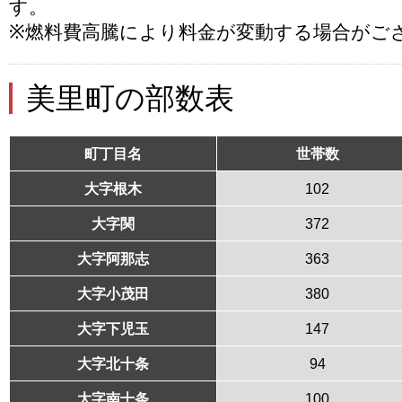
す。
※燃料費高騰により料金が変動する場合がご
美里町の部数表
町丁目名
世帯数
大字根木
102
大字関
372
大字阿那志
363
大字小茂田
380
大字下児玉
147
大字北十条
94
大字南十条
100