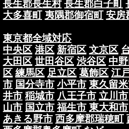
長生郡長生村
長生郡白子町
大多喜町
夷隅郡御宿町
安房
東京都全域対応
中央区
港区
新宿区
文京区
大田区
世田谷区
渋谷区
中野
区
練馬区
足立区
葛飾区
江
市
国分寺市
小平市
東久留米
井市
稲城市
八王子市
立川市
山市
国立市
福生市
東大和市
あきる野市
西多摩郡瑞穂町