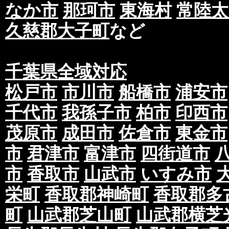
なか市
那珂市
東海村
常陸太
久慈郡大子町
など
千葉県全域対応
松戸市
市川市
船橋市
浦安市
千代市
我孫子市
柏市
印西市
茂原市
成田市
佐倉市
東金市
市
君津市
富津市
四街道市
市
香取市
山武市
いすみ市
栄町
香取郡神崎町
香取郡多
町
山武郡芝山町
山武郡横芝