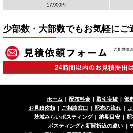
17,900円
少部数・大部数でもお気軽にご
ホーム
|
配布料金
|
取引実績
|
部
お見積依頼
|
ご相談窓口
|
配布の流れ
|
よ
茨城みらいポスティング
|
納期目安
|
配
ポスティングと新聞折込の違い
|