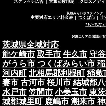
スクラッチ広告
|
大量部数印刷
|
クロスメディ
茨城みらいポスティング 営
主要対応エリア料金表
|
つくば市
|
土
ひたちな
関東エリア全域対応(
茨城県全域対応
龍ケ崎市
取手市
牛久市
守谷
がうら市
つくばみらい市
稲
河内町
北相馬郡利根町
稲敷
妻市
古河市
桜川市
結城郡八
水戸市
笠間市
小美玉市
東茨
城郡城里町
鹿嶋市
潮来市
神