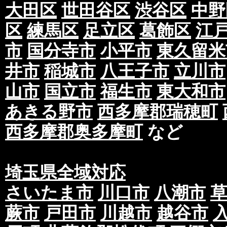
大田区
世田谷区
渋谷区
中野
区
練馬区
足立区
葛飾区
江
市
国分寺市
小平市
東久留米
井市
稲城市
八王子市
立川市
山市
国立市
福生市
東大和市
あきる野市
西多摩郡瑞穂町
西多摩郡奥多摩町
など
埼玉県全域対応
さいたま市
川口市
八潮市
蕨市
戸田市
川越市
越谷市