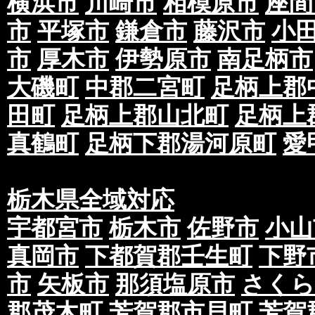
横浜市
川崎市
相模原市
座間
市
平塚市
鎌倉市
藤沢市
小
市
厚木市
伊勢原市
南足柄市
大磯町
中郡二宮町
足柄上郡
田町
足柄上郡山北町
足柄上
真鶴町
足柄下郡湯河原町
愛
栃木県全域対応
宇都宮市
栃木市
佐野市
小山
真岡市
下都賀郡壬生町
下野
市
矢板市
那須塩原市
さくら
郡茂木町
芳賀郡市貝町
芳賀