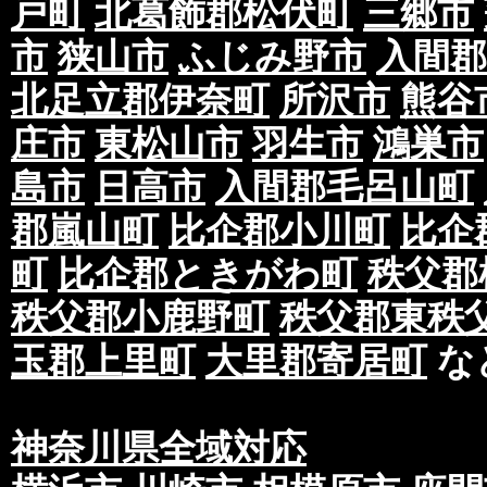
戸町
北葛飾郡松伏町
三郷市
市
狭山市
ふじみ野市
入間郡
北足立郡伊奈町
所沢市
熊谷
庄市
東松山市
羽生市
鴻巣市
島市
日高市
入間郡毛呂山町
郡嵐山町
比企郡小川町
比企
町
比企郡ときがわ町
秩父郡
秩父郡小鹿野町
秩父郡東秩
玉郡上里町
大里郡寄居町
な
神奈川県全域対応