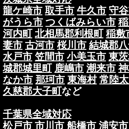
龍ケ崎市
取手市
牛久市
守谷
がうら市
つくばみらい市
稲
河内町
北相馬郡利根町
稲敷
妻市
古河市
桜川市
結城郡八
水戸市
笠間市
小美玉市
東茨
城郡城里町
鹿嶋市
潮来市
神
なか市
那珂市
東海村
常陸太
久慈郡大子町
など
千葉県全域対応
松戸市
市川市
船橋市
浦安市