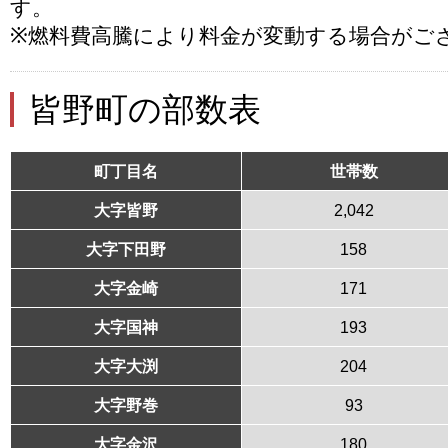
す。
※燃料費高騰により料金が変動する場合がご
皆野町の部数表
町丁目名
世帯数
大字皆野
2,042
大字下田野
158
大字金崎
171
大字国神
193
大字大渕
204
大字野巻
93
大字金沢
180