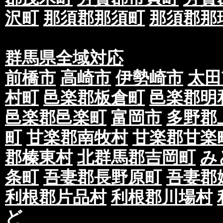
沢町
那須郡那須町
那須郡那
群馬県全域対応
前橋市
高崎市
伊勢崎市
太田
村町
邑楽郡板倉町
邑楽郡明
邑楽郡邑楽町
富岡市
多野郡
町
甘楽郡南牧村
甘楽郡甘楽
郡榛東村
北群馬郡吉岡町
み
条町
吾妻郡長野原町
吾妻郡
利根郡片品村
利根郡川場村
ど