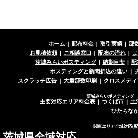
ホーム
|
配布料金
|
取引実績
|
部
お見積依頼
|
ご相談窓口
|
配布の流れ
|
よ
茨城みらいポスティング
|
納期目安
|
配
ポスティングと新聞折込の違い
|
スクラッチ広告
|
大量部数印刷
|
クロスメディ
茨城みらいポスティング 営
主要対応エリア料金表
|
つくば市
|
土
ひたちな
関東エリア全域対応(
茨城県全域対応