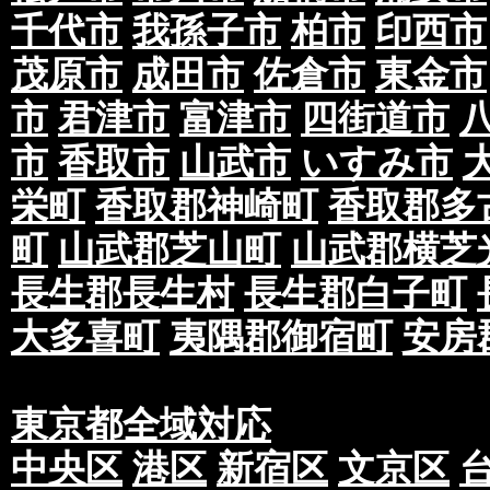
千代市
我孫子市
柏市
印西市
茂原市
成田市
佐倉市
東金市
市
君津市
富津市
四街道市
市
香取市
山武市
いすみ市
栄町
香取郡神崎町
香取郡多
町
山武郡芝山町
山武郡横芝
長生郡長生村
長生郡白子町
大多喜町
夷隅郡御宿町
安房
東京都全域対応
中央区
港区
新宿区
文京区