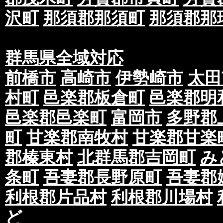
沢町
那須郡那須町
那須郡那
群馬県全域対応
前橋市
高崎市
伊勢崎市
太田
村町
邑楽郡板倉町
邑楽郡明
邑楽郡邑楽町
富岡市
多野郡
町
甘楽郡南牧村
甘楽郡甘楽
郡榛東村
北群馬郡吉岡町
み
条町
吾妻郡長野原町
吾妻郡
利根郡片品村
利根郡川場村
ど