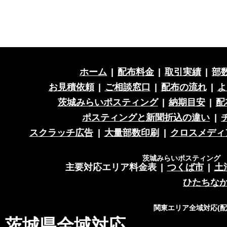
ホーム
|
配布料金
|
取引実績
|
部
お見積依頼
|
ご相談窓口
|
配布の流れ
|
よ
茨城みらいポスティング
|
納期目安
|
配
ポスティングと新聞折込の違い
|
スクラッチ広告
|
大量部数印刷
|
クロスメディ
茨城みらいポスティング 営
主要対応エリア料金表
|
つくば市
|
土
ひたちな
関東エリア全域対応(
茨城県全域対応