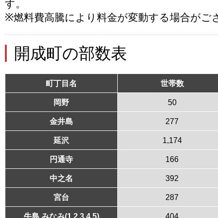
す。
※燃料費高騰により料金が変動する場合がご
開成町の部数表
町丁目名
世帯数
岡野
50
金井島
277
延沢
1,174
円通寺
166
中之名
392
宮台
287
牛島 みなみ(1 2 3 4 5)
404