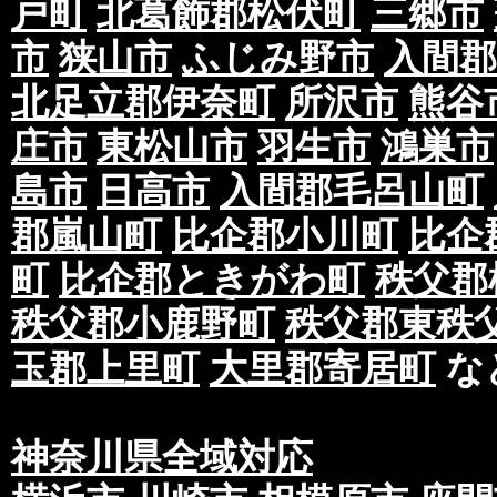
戸町
北葛飾郡松伏町
三郷市
市
狭山市
ふじみ野市
入間郡
北足立郡伊奈町
所沢市
熊谷
庄市
東松山市
羽生市
鴻巣市
島市
日高市
入間郡毛呂山町
郡嵐山町
比企郡小川町
比企
町
比企郡ときがわ町
秩父郡
秩父郡小鹿野町
秩父郡東秩
玉郡上里町
大里郡寄居町
な
神奈川県全域対応