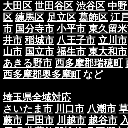
大田区
世田谷区
渋谷区
中野
区
練馬区
足立区
葛飾区
江
市
国分寺市
小平市
東久留米
井市
稲城市
八王子市
立川市
山市
国立市
福生市
東大和市
あきる野市
西多摩郡瑞穂町
西多摩郡奥多摩町
など
埼玉県全域対応
さいたま市
川口市
八潮市
蕨市
戸田市
川越市
越谷市