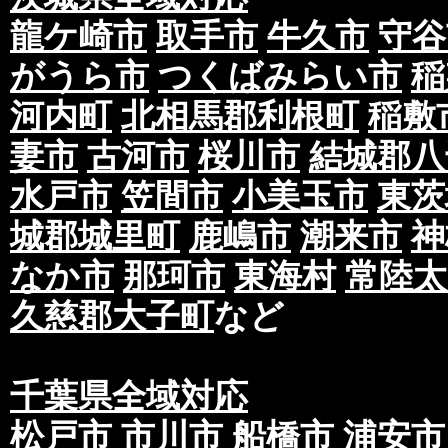
龍ケ崎市
取手市
牛久市
守谷
がうら市
つくばみらい市
稲
河内町
北相馬郡利根町
稲敷
妻市
古河市
桜川市
結城郡八
水戸市
笠間市
小美玉市
東茨
城郡城里町
鹿嶋市
潮来市
神
なか市
那珂市
東海村
常陸太
久慈郡大子町
など
千葉県全域対応
松戸市
市川市
船橋市
浦安市