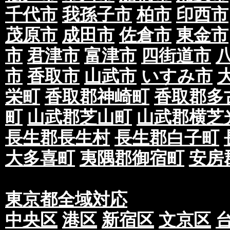
千代市
我孫子市
柏市
印西市
茂原市
成田市
佐倉市
東金市
市
君津市
富津市
四街道市
市
香取市
山武市
いすみ市
栄町
香取郡神崎町
香取郡多
町
山武郡芝山町
山武郡横芝
長生郡長生村
長生郡白子町
大多喜町
夷隅郡御宿町
安房
東京都全域対応
中央区
港区
新宿区
文京区