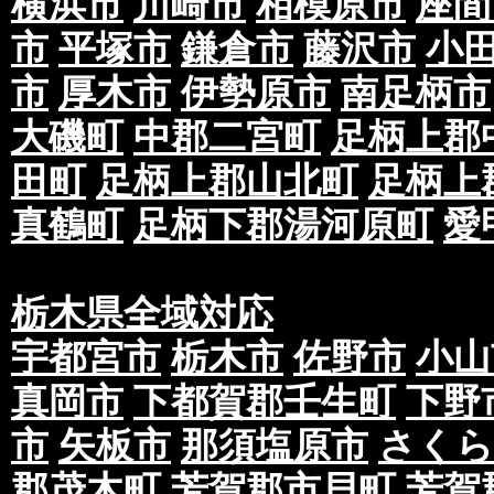
横浜市
川崎市
相模原市
座間
市
平塚市
鎌倉市
藤沢市
小
市
厚木市
伊勢原市
南足柄市
大磯町
中郡二宮町
足柄上郡
田町
足柄上郡山北町
足柄上
真鶴町
足柄下郡湯河原町
愛
栃木県全域対応
宇都宮市
栃木市
佐野市
小山
真岡市
下都賀郡壬生町
下野
市
矢板市
那須塩原市
さくら
郡茂木町
芳賀郡市貝町
芳賀