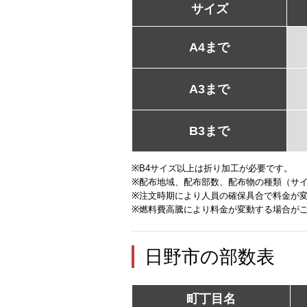
サイズ
A4まで
A3まで
B3まで
※B4サイズ以上は折り加工が必要です。
※配布地域、配布部数、配布物の種類（サ
※注文時期により人員の確保具合で料金が
※燃料費高騰により料金が変動する場合が
日野市の部数表
町丁目名