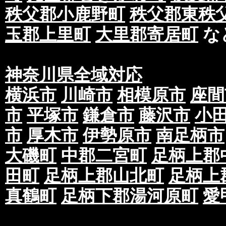
秩父郡小鹿野町
秩父郡東秩
玉郡上里町
大里郡寄居町
な
神奈川県全域対応
横浜市
川崎市
相模原市
座間
市
平塚市
鎌倉市
藤沢市
小
市
厚木市
伊勢原市
南足柄市
大磯町
中郡二宮町
足柄上郡
田町
足柄上郡山北町
足柄上
真鶴町
足柄下郡湯河原町
愛