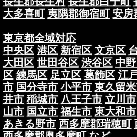
長生郡長生村
長生郡白子町
大多喜町
夷隅郡御宿町
安房
東京都全域対応
中央区
港区
新宿区
文京区
大田区
世田谷区
渋谷区
中野
区
練馬区
足立区
葛飾区
江
市
国分寺市
小平市
東久留米
井市
稲城市
八王子市
立川市
山市
国立市
福生市
東大和市
あきる野市
西多摩郡瑞穂町
西多摩郡奥多摩町
など