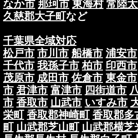
なか市
那珂市
東海村
常陸太
久慈郡大子町
など
千葉県全域対応
松戸市
市川市
船橋市
浦安市
千代市
我孫子市
柏市
印西市
茂原市
成田市
佐倉市
東金市
市
君津市
富津市
四街道市
市
香取市
山武市
いすみ市
栄町
香取郡神崎町
香取郡多
町
山武郡芝山町
山武郡横芝