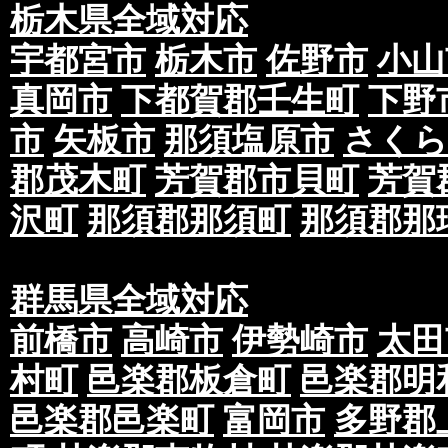
栃木県全域対応
宇都宮市
栃木市
佐野市
小山
真岡市
下都賀郡壬生町
下野
市
矢板市
那須塩原市
さくら
郡茂木町
芳賀郡市貝町
芳賀
沢町
那須郡那須町
那須郡那
群馬県全域対応
前橋市
高崎市
伊勢崎市
太田
村町
邑楽郡板倉町
邑楽郡明
邑楽郡邑楽町
富岡市
多野郡