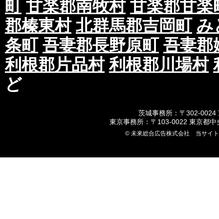
町
甘楽郡南牧村
甘楽郡甘楽
郡榛東村
北群馬郡吉岡町
み
条町
吾妻郡長野原町
吾妻郡
利根郡片品村
利根郡川場村
ど
茨城事務所：〒302-0024
東京事務所：〒103-0022 東京都
© 未來総合広告株式会社 当サイ