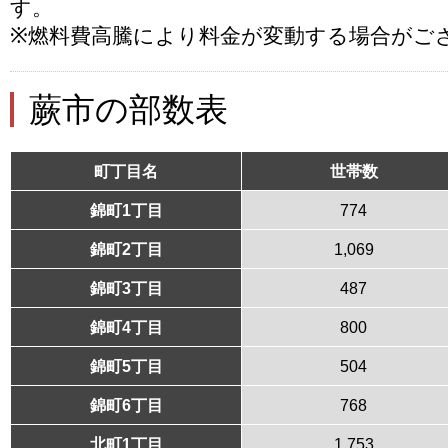
す。
※燃料費高騰により料金が変動する場合がご
蕨市の部数表
町丁目名
世帯数
錦町1丁目
774
錦町2丁目
1,069
錦町3丁目
487
錦町4丁目
800
錦町5丁目
504
錦町6丁目
768
北町1丁目
1,753