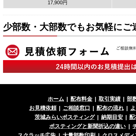
17,900円
少部数・大部数でもお気軽にご
ホーム
|
配布料金
|
取引実績
|
部
お見積依頼
|
ご相談窓口
|
配布の流れ
|
よ
茨城みらいポスティング
|
納期目安
|
配
ポスティングと新聞折込の違い
|
スクラッチ広告
|
大量部数印刷
|
クロスメディ