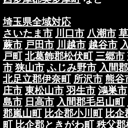
埼玉県全域対応
さいたま市
川口市
八潮市
蕨市
戸田市
川越市
越谷市
戸町
北葛飾郡松伏町
三郷市
市
狭山市
ふじみ野市
入間郡
北足立郡伊奈町
所沢市
熊谷
庄市
東松山市
羽生市
鴻巣市
島市
日高市
入間郡毛呂山町
郡嵐山町
比企郡小川町
比企
町
比企郡ときがわ町
秩父郡