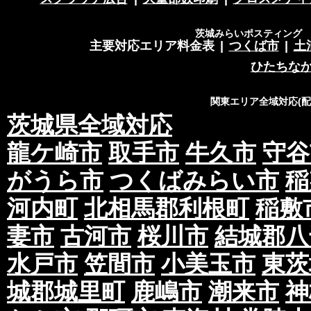
茨城みらいポスティング 営
主要対応エリア料金表
|
つくば市
|
土
ひたちな
関東エリア全域対応(
茨城県全域対応
龍ケ崎市
取手市
牛久市
守谷
がうら市
つくばみらい市
稲
河内町
北相馬郡利根町
稲敷
妻市
古河市
桜川市
結城郡八
水戸市
笠間市
小美玉市
東茨
城郡城里町
鹿嶋市
潮来市
神