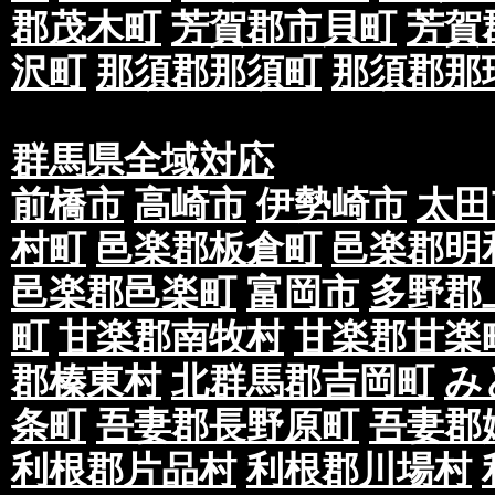
郡茂木町
芳賀郡市貝町
芳賀
沢町
那須郡那須町
那須郡那
群馬県全域対応
前橋市
高崎市
伊勢崎市
太田
村町
邑楽郡板倉町
邑楽郡明
邑楽郡邑楽町
富岡市
多野郡
町
甘楽郡南牧村
甘楽郡甘楽
郡榛東村
北群馬郡吉岡町
み
条町
吾妻郡長野原町
吾妻郡
利根郡片品村
利根郡川場村