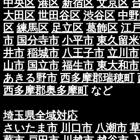
中央区
港区
新宿区
文京区
大田区
世田谷区
渋谷区
中野
区
練馬区
足立区
葛飾区
江
市
国分寺市
小平市
東久留米
井市
稲城市
八王子市
立川市
山市
国立市
福生市
東大和市
あきる野市
西多摩郡瑞穂町
西多摩郡奥多摩町
など
埼玉県全域対応
さいたま市
川口市
八潮市