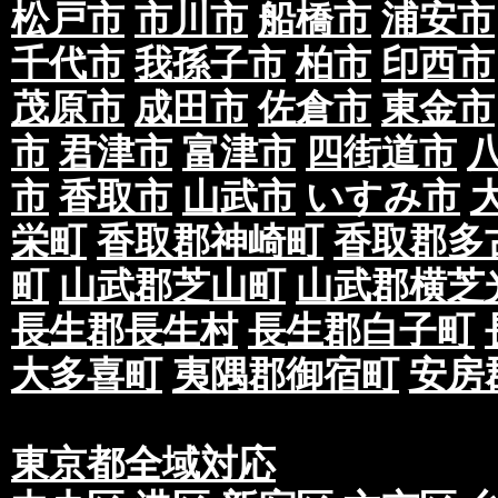
松戸市
市川市
船橋市
浦安市
千代市
我孫子市
柏市
印西市
茂原市
成田市
佐倉市
東金市
市
君津市
富津市
四街道市
市
香取市
山武市
いすみ市
栄町
香取郡神崎町
香取郡多
町
山武郡芝山町
山武郡横芝
長生郡長生村
長生郡白子町
大多喜町
夷隅郡御宿町
安房
東京都全域対応