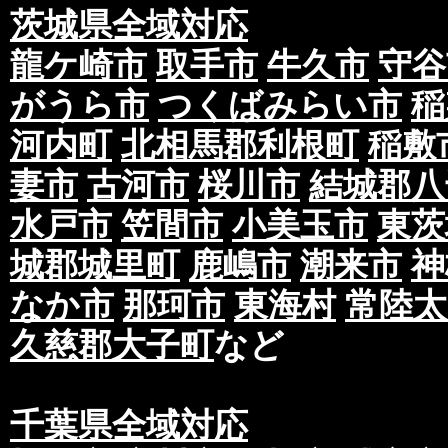
茨城県全域対応
龍ケ崎市
取手市
牛久市
守谷
がうら市
つくばみらい市
稲
河内町
北相馬郡利根町
稲敷
妻市
古河市
桜川市
結城郡八
水戸市
笠間市
小美玉市
東茨
城郡城里町
鹿嶋市
潮来市
神
なか市
那珂市
東海村
常陸太
久慈郡大子町
など
千葉県全域対応