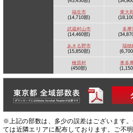
(43,450部)
(34,90
福生市
東大
(14,710部)
(18,10
武蔵村山市
多摩
(14,460部)
(34,87
あきる野市
瑞穂
(15,850部)
(6,70
檜原村
奥多
(450部)
(1,15
※上記の部数は、多少の誤差はございます
ては近隣エリアに配布しております。ご不