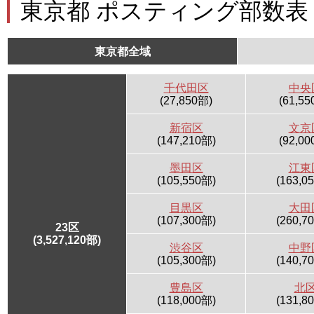
東京都 ポスティング部数表
東京都全域
千代田区
中央
(27,850部)
(61,55
新宿区
文京
(147,210部)
(92,00
墨田区
江東
(105,550部)
(163,0
目黒区
大田
(107,300部)
(260,7
23区
(3,527,120部)
渋谷区
中野
(105,300部)
(140,7
豊島区
北
(118,000部)
(131,8