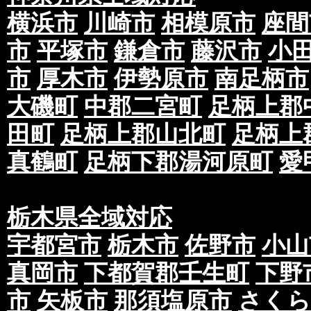
横浜市
川崎市
相模原市
座間
市
平塚市
鎌倉市
藤沢市
小
市
厚木市
伊勢原市
南足柄市
大磯町
中郡二宮町
足柄上郡
田町
足柄上郡山北町
足柄上
真鶴町
足柄下郡湯河原町
愛
栃木県全域対応
宇都宮市
栃木市
佐野市
小山
真岡市
下都賀郡壬生町
下野
市
矢板市
那須塩原市
さくら