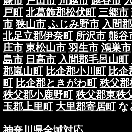
蕨市
戸田市
川越市
越谷市
戸町
北葛飾郡松伏町
三郷市
市
狭山市
ふじみ野市
入間郡
北足立郡伊奈町
所沢市
熊谷
庄市
東松山市
羽生市
鴻巣市
島市
日高市
入間郡毛呂山町
郡嵐山町
比企郡小川町
比企
町
比企郡ときがわ町
秩父郡
秩父郡小鹿野町
秩父郡東秩
玉郡上里町
大里郡寄居町
な
神奈川県全域対応