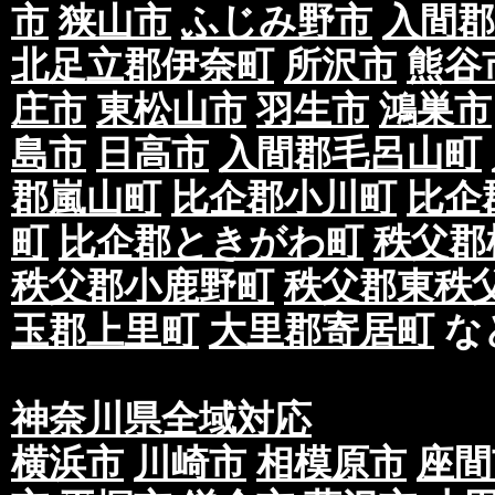
市
狭山市
ふじみ野市
入間郡
北足立郡伊奈町
所沢市
熊谷
庄市
東松山市
羽生市
鴻巣市
島市
日高市
入間郡毛呂山町
郡嵐山町
比企郡小川町
比企
町
比企郡ときがわ町
秩父郡
秩父郡小鹿野町
秩父郡東秩
玉郡上里町
大里郡寄居町
な
神奈川県全域対応
横浜市
川崎市
相模原市
座間