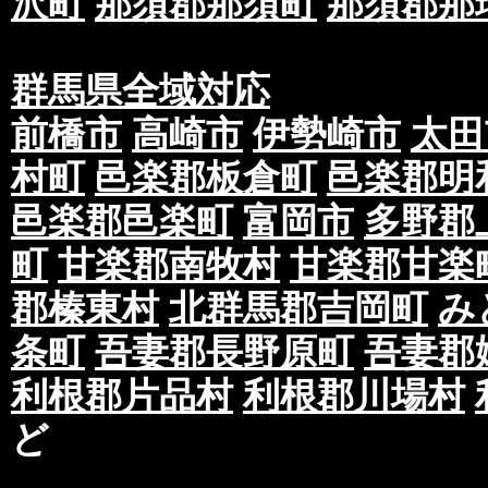
沢町
那須郡那須町
那須郡那
群馬県全域対応
前橋市
高崎市
伊勢崎市
太田
村町
邑楽郡板倉町
邑楽郡明
邑楽郡邑楽町
富岡市
多野郡
町
甘楽郡南牧村
甘楽郡甘楽
郡榛東村
北群馬郡吉岡町
み
条町
吾妻郡長野原町
吾妻郡
利根郡片品村
利根郡川場村
ど