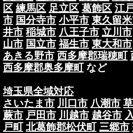
区
練馬区
足立区
葛飾区
江
市
国分寺市
小平市
東久留米
井市
稲城市
八王子市
立川市
山市
国立市
福生市
東大和市
あきる野市
西多摩郡瑞穂町
西多摩郡奥多摩町
など
埼玉県全域対応
さいたま市
川口市
八潮市
蕨市
戸田市
川越市
越谷市
戸町
北葛飾郡松伏町
三郷市