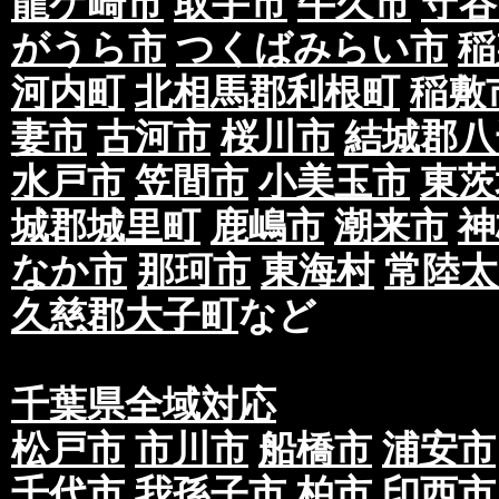
龍ケ崎市
取手市
牛久市
守谷
がうら市
つくばみらい市
稲
河内町
北相馬郡利根町
稲敷
妻市
古河市
桜川市
結城郡八
水戸市
笠間市
小美玉市
東茨
城郡城里町
鹿嶋市
潮来市
神
なか市
那珂市
東海村
常陸太
久慈郡大子町
など
千葉県全域対応
松戸市
市川市
船橋市
浦安市
千代市
我孫子市
柏市
印西市