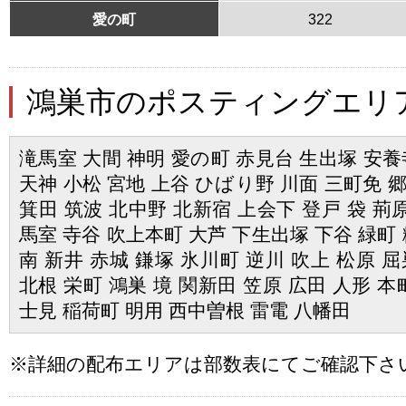
愛の町
322
鴻巣市のポスティングエリ
滝馬室 大間 神明 愛の町 赤見台 生出塚 安養
天神 小松 宮地 上谷 ひばり野 川面 三町免 
箕田 筑波 北中野 北新宿 上会下 登戸 袋 荊原
馬室 寺谷 吹上本町 大芦 下生出塚 下谷 緑町 
南 新井 赤城 鎌塚 氷川町 逆川 吹上 松原 
北根 栄町 鴻巣 境 関新田 笠原 広田 人形 本
士見 稲荷町 明用 西中曽根 雷電 八幡田
※詳細の配布エリアは部数表にてご確認下さ