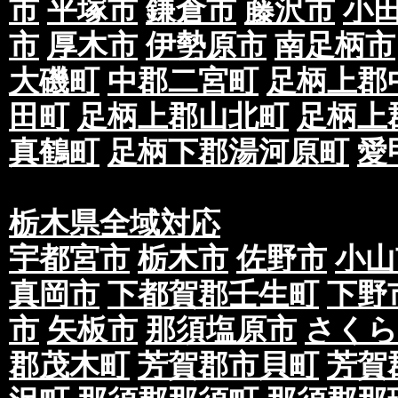
市
平塚市
鎌倉市
藤沢市
小
市
厚木市
伊勢原市
南足柄市
大磯町
中郡二宮町
足柄上郡
田町
足柄上郡山北町
足柄上
真鶴町
足柄下郡湯河原町
愛
栃木県全域対応
宇都宮市
栃木市
佐野市
小山
真岡市
下都賀郡壬生町
下野
市
矢板市
那須塩原市
さくら
郡茂木町
芳賀郡市貝町
芳賀