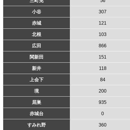
三町免
56
小谷
307
赤城
121
北根
103
広田
866
関新田
151
新井
118
上会下
84
境
200
屈巣
935
赤城台
0
すみれ野
360