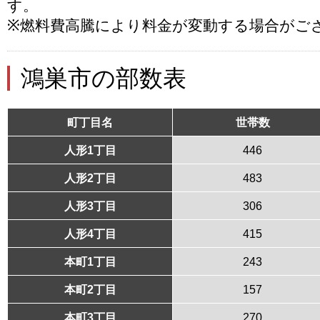
す。
※燃料費高騰により料金が変動する場合がご
鴻巣市の部数表
町丁目名
世帯数
人形1丁目
446
人形2丁目
483
人形3丁目
306
人形4丁目
415
本町1丁目
243
本町2丁目
157
本町3丁目
270