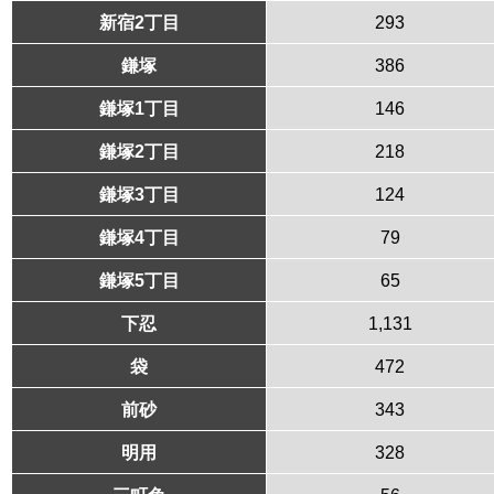
新宿2丁目
293
鎌塚
386
鎌塚1丁目
146
鎌塚2丁目
218
鎌塚3丁目
124
鎌塚4丁目
79
鎌塚5丁目
65
下忍
1,131
袋
472
前砂
343
明用
328