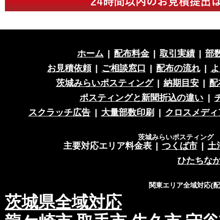
ホーム
|
配布料金
|
取引実績
|
部
お見積依頼
|
ご相談窓口
|
配布の流れ
|
よ
茨城みらいポスティング
|
納期目安
|
配
ポスティングと新聞折込の違い
|
スクラッチ広告
|
大量部数印刷
|
クロスメディ
茨城みらいポスティング 営
主要対応エリア料金表
|
つくば市
|
土
ひたちな
関東エリア全域対応(
茨城県全域対応