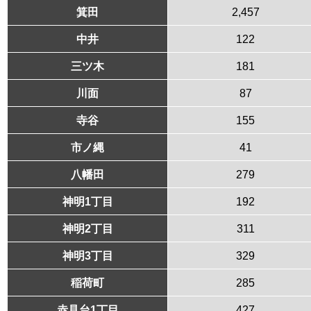
箕田
2,457
中井
122
三ツ木
181
川面
87
寺谷
155
市ノ縄
41
八幡田
279
神明1丁目
192
神明2丁目
311
神明3丁目
329
稲荷町
285
赤見台1丁目
427