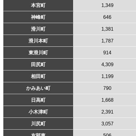
本宮町
1,349
神峰町
646
滑川町
1,381
滑川本町
1,787
東滑川町
914
田尻町
4,309
相田町
1,199
かみあい町
790
日高町
1,668
小木津町
2,391
川尻町
3,057
友部東
506