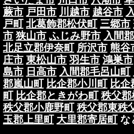
蕨市
戸田市
川越市
越谷市
戸町
北葛飾郡松伏町
三郷市
市
狭山市
ふじみ野市
入間郡
北足立郡伊奈町
所沢市
熊谷
庄市
東松山市
羽生市
鴻巣市
島市
日高市
入間郡毛呂山町
郡嵐山町
比企郡小川町
比企
町
比企郡ときがわ町
秩父郡
秩父郡小鹿野町
秩父郡東秩
玉郡上里町
大里郡寄居町
な