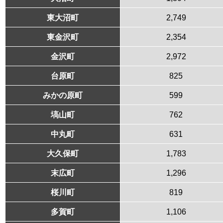
東大沼町
2,749
東金沢町
2,354
金沢町
2,972
台原町
825
みかの原町
599
塙山町
762
中丸町
631
大久保町
1,783
末広町
1,296
桜川町
819
多賀町
1,106