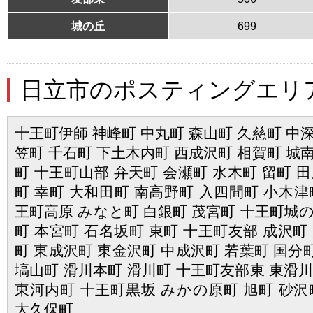
城の丘
699
日立市のポスティングエリ
十王町伊師 神峰町 中丸町 森山町 久慈町 中深
笠町 千石町 下土木内町 西成沢町 相賀町 城南
町 十王町山部 弁天町 会瀬町 水木町 留町 田
町 幸町 大和田町 南高野町 入四間町 小木津
王町高原 みなと町 白銀町 茂宮町 十王町城の
町 本宮町 石名坂町 東町 十王町友部 成沢町
町 東成沢町 東金沢町 中成沢町 若葉町 国分
塙山町 滑川本町 滑川町 十王町友部東 東滑川
東河内町 十王町黒坂 みかの原町 旭町 砂沢
大久保町