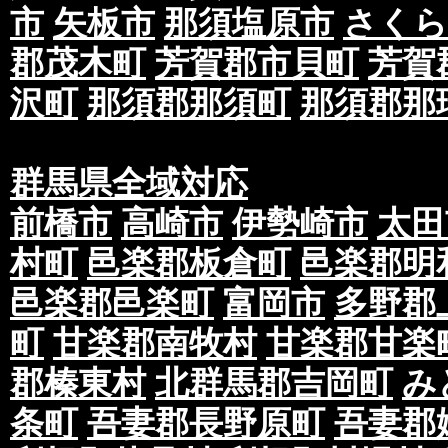
市
矢板市
那須塩原市
さくら
郡茂木町
芳賀郡市貝町
芳賀
沢町
那須郡那須町
那須郡那
群馬県全域対応
前橋市
高崎市
伊勢崎市
太田
村町
邑楽郡板倉町
邑楽郡明
邑楽郡邑楽町
富岡市
多野郡
町
甘楽郡南牧村
甘楽郡甘楽
郡榛東村
北群馬郡吉岡町
み
条町
吾妻郡長野原町
吾妻郡