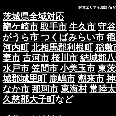
関東エリア全域対応(
茨城県全域対応
龍ケ崎市
取手市
牛久市
守谷
がうら市
つくばみらい市
稲
河内町
北相馬郡利根町
稲敷
妻市
古河市
桜川市
結城郡八
水戸市
笠間市
小美玉市
東茨
城郡城里町
鹿嶋市
潮来市
神
なか市
那珂市
東海村
常陸太
久慈郡大子町
など