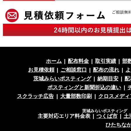
ホーム
|
配布料金
|
取引実績
|
部
お見積依頼
|
ご相談窓口
|
配布の流れ
|
よ
茨城みらいポスティング
|
納期目安
|
配
ポスティングと新聞折込の違い
|
スクラッチ広告
|
大量部数印刷
|
クロスメディ
茨城みらいポスティング 営
主要対応エリア料金表
|
つくば市
|
土
ひたちな