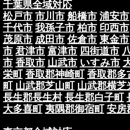
千葉県全域対応
松戸市
市川市
船橋市
浦安市
千代市
我孫子市
柏市
印西市
茂原市
成田市
佐倉市
東金市
市
君津市
富津市
四街道市
市
香取市
山武市
いすみ市
栄町
香取郡神崎町
香取郡多
町
山武郡芝山町
山武郡横芝
長生郡長生村
長生郡白子町
大多喜町
夷隅郡御宿町
安房