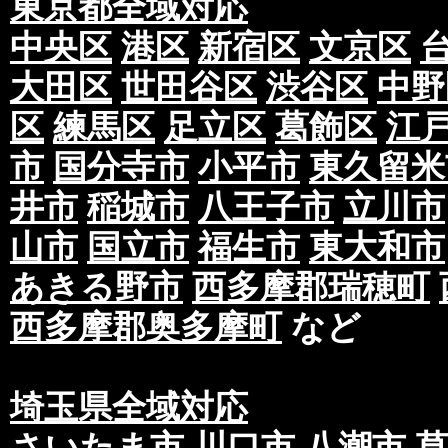
東京都全域対応
中央区
港区
新宿区
文京区
大田区
世田谷区
渋谷区
中野
区
練馬区
足立区
葛飾区
江
市
国分寺市
小平市
東久留米
井市
稲城市
八王子市
立川市
山市
国立市
福生市
東大和市
あきる野市
西多摩郡瑞穂町
西多摩郡奥多摩町
など
埼玉県全域対応
さいたま市
川口市
八潮市