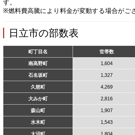
す。
※燃料費高騰により料金が変動する場合がご
日立市の部数表
町丁目名
世帯数
南高野町
1,604
石名坂町
1,327
久慈町
4,269
大みか町
2,816
森山町
1,907
水木町
1,543
大沼町
1,804