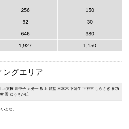
256
150
62
30
646
380
1,927
1,150
ィングエリア
川 上文挾 川中子 五分一 坂上 鞘堂 三本木 下蒲生 下神主 しらさぎ 多功
三村 梁 ゆうきが丘
さいませ。