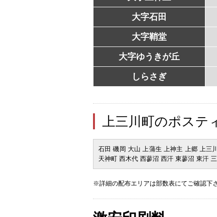
大字石田
大字鞘堂
大字ゆうきが丘
しらさぎ
上三川町のポステ
石田 磯岡 大山 上蒲生 上神主 上郷 上三
天神町 西木代 西蓼沼 西汗 東蓼沼 東汗 
※詳細の配布エリアは部数表にてご確認下