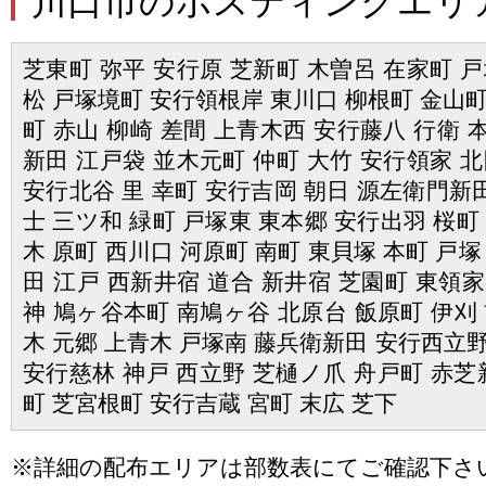
川口市のポスティングエリ
芝東町 弥平 安行原 芝新町 木曽呂 在家町 戸
松 戸塚境町 安行領根岸 東川口 柳根町 金山町
町 赤山 柳崎 差間 上青木西 安行藤八 行衛 
新田 江戸袋 並木元町 仲町 大竹 安行領家 北
安行北谷 里 幸町 安行吉岡 朝日 源左衛門新田
士 三ツ和 緑町 戸塚東 東本郷 安行出羽 桜町
木 原町 西川口 河原町 南町 東貝塚 本町 戸塚
田 江戸 西新井宿 道合 新井宿 芝園町 東領家 
神 鳩ヶ谷本町 南鳩ヶ谷 北原台 飯原町 伊刈 
木 元郷 上青木 戸塚南 藤兵衛新田 安行西立野
安行慈林 神戸 西立野 芝樋ノ爪 舟戸町 赤芝新
町 芝宮根町 安行吉蔵 宮町 末広 芝下
※詳細の配布エリアは部数表にてご確認下さ