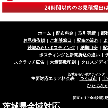
ホーム
|
配布料金
|
取引実績
|
部
お見積依頼
|
ご相談窓口
|
配布の流れ
|
よ
茨城みらいポスティング
|
納期目安
|
配
ポスティングと新聞折込の違い
|
スクラッチ広告
|
大量部数印刷
|
クロスメディ
茨城みらいポスティング 営
主要対応エリア料金表
|
つくば市
|
土
ひたちな
関東エリア全域対応(
茨城県全域対応