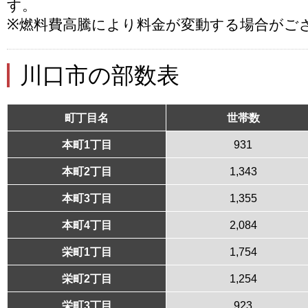
す。
※燃料費高騰により料金が変動する場合がご
川口市の部数表
町丁目名
世帯数
本町1丁目
931
本町2丁目
1,343
本町3丁目
1,355
本町4丁目
2,084
栄町1丁目
1,754
栄町2丁目
1,254
栄町3丁目
923