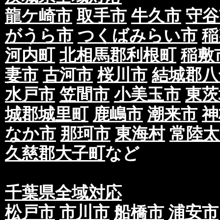
龍ケ崎市
取手市
牛久市
守谷
がうら市
つくばみらい市
稲
河内町
北相馬郡利根町
稲敷
妻市
古河市
桜川市
結城郡八
水戸市
笠間市
小美玉市
東茨
城郡城里町
鹿嶋市
潮来市
神
なか市
那珂市
東海村
常陸太
久慈郡大子町
など
千葉県全域対応
松戸市
市川市
船橋市
浦安市