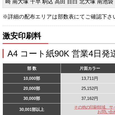
崎 南大塚 千早 駒込 高田 目白 北大塚 南池袋
※詳細の配布エリアは部数表にてご確認下さ
激安印刷料
A4 コート紙90K 営業4日発
部 数
片面カラー
10,000部
13,711円
20,000部
25,152円
30,000部
37,162円
その他の印刷領域、サ
30,001部以上
お問い合