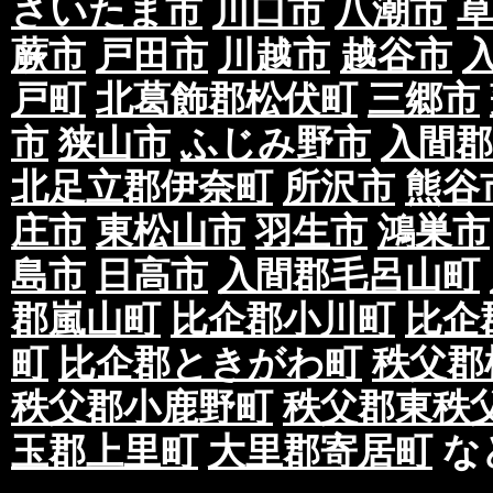
さいたま市
川口市
八潮市
蕨市
戸田市
川越市
越谷市
戸町
北葛飾郡松伏町
三郷市
市
狭山市
ふじみ野市
入間郡
北足立郡伊奈町
所沢市
熊谷
庄市
東松山市
羽生市
鴻巣市
島市
日高市
入間郡毛呂山町
郡嵐山町
比企郡小川町
比企
町
比企郡ときがわ町
秩父郡
秩父郡小鹿野町
秩父郡東秩
玉郡上里町
大里郡寄居町
な