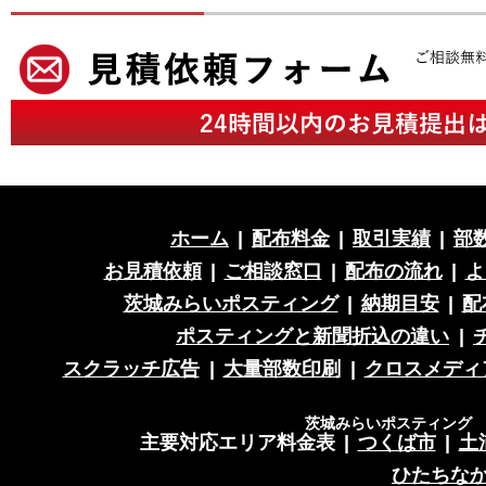
ホーム
|
配布料金
|
取引実績
|
部
お見積依頼
|
ご相談窓口
|
配布の流れ
|
よ
茨城みらいポスティング
|
納期目安
|
配
ポスティングと新聞折込の違い
|
スクラッチ広告
|
大量部数印刷
|
クロスメディ
茨城みらいポスティング 営
主要対応エリア料金表
|
つくば市
|
土
ひたちな