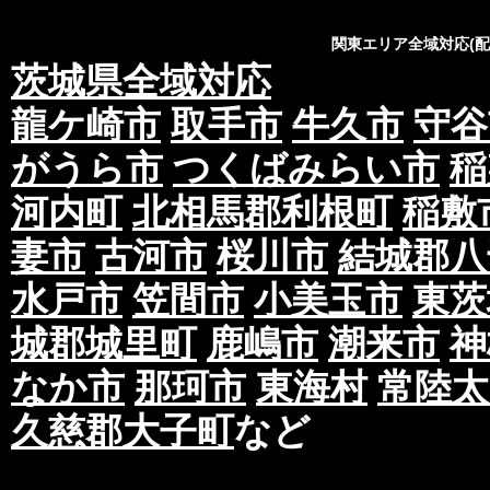
関東エリア全域対応(
茨城県全域対応
龍ケ崎市
取手市
牛久市
守谷
がうら市
つくばみらい市
稲
河内町
北相馬郡利根町
稲敷
妻市
古河市
桜川市
結城郡八
水戸市
笠間市
小美玉市
東茨
城郡城里町
鹿嶋市
潮来市
神
なか市
那珂市
東海村
常陸太
久慈郡大子町
など