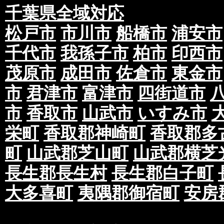
千葉県全域対応
松戸市
市川市
船橋市
浦安市
千代市
我孫子市
柏市
印西市
茂原市
成田市
佐倉市
東金市
市
君津市
富津市
四街道市
市
香取市
山武市
いすみ市
栄町
香取郡神崎町
香取郡多
町
山武郡芝山町
山武郡横芝
長生郡長生村
長生郡白子町
大多喜町
夷隅郡御宿町
安房