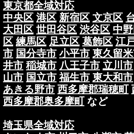
東京都全域対応
中央区
港区
新宿区
文京区
大田区
世田谷区
渋谷区
中野
区
練馬区
足立区
葛飾区
江
市
国分寺市
小平市
東久留米
井市
稲城市
八王子市
立川市
山市
国立市
福生市
東大和市
あきる野市
西多摩郡瑞穂町
西多摩郡奥多摩町
など
埼玉県全域対応