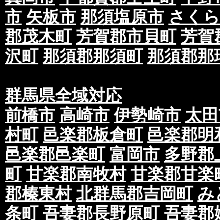
市
矢板市
那須塩原市
さくら
郡茂木町
芳賀郡市貝町
芳賀
沢町
那須郡那須町
那須郡那
群馬県全域対応
前橋市
高崎市
伊勢崎市
太田
村町
邑楽郡板倉町
邑楽郡明
邑楽郡邑楽町
富岡市
多野郡
町
甘楽郡南牧村
甘楽郡甘楽
郡榛東村
北群馬郡吉岡町
み
条町
吾妻郡長野原町
吾妻郡