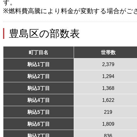
す。
※燃料費高騰により料金が変動する場合がご
豊島区の部数表
町丁目名
世帯数
駒込1丁目
2,379
駒込2丁目
1,294
駒込3丁目
1,368
駒込4丁目
1,622
駒込5丁目
219
駒込6丁目
1,809
駒込7丁目
836