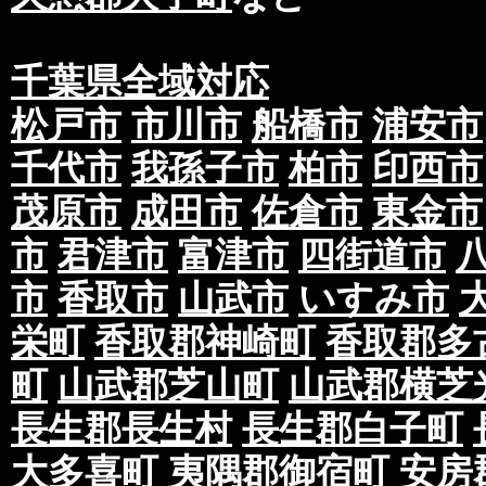
千葉県全域対応
松戸市
市川市
船橋市
浦安市
千代市
我孫子市
柏市
印西市
茂原市
成田市
佐倉市
東金市
市
君津市
富津市
四街道市
市
香取市
山武市
いすみ市
栄町
香取郡神崎町
香取郡多
町
山武郡芝山町
山武郡横芝
長生郡長生村
長生郡白子町
大多喜町
夷隅郡御宿町
安房