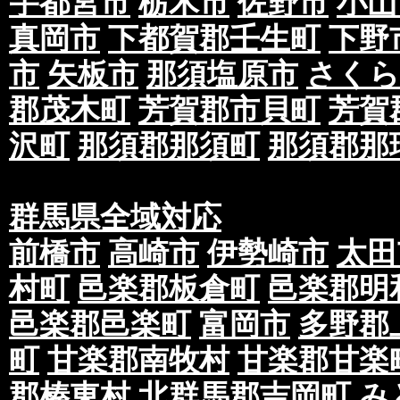
宇都宮市
栃木市
佐野市
小山
真岡市
下都賀郡壬生町
下野
市
矢板市
那須塩原市
さくら
郡茂木町
芳賀郡市貝町
芳賀
沢町
那須郡那須町
那須郡那
群馬県全域対応
前橋市
高崎市
伊勢崎市
太田
村町
邑楽郡板倉町
邑楽郡明
邑楽郡邑楽町
富岡市
多野郡
町
甘楽郡南牧村
甘楽郡甘楽
郡榛東村
北群馬郡吉岡町
み