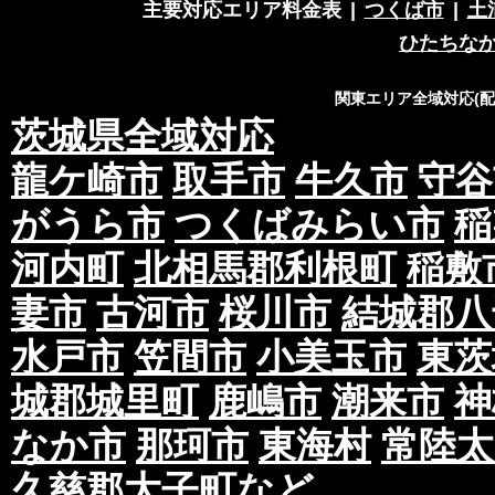
主要対応エリア料金表
|
つくば市
|
土
ひたちな
関東エリア全域対応(
茨城県全域対応
龍ケ崎市
取手市
牛久市
守谷
がうら市
つくばみらい市
稲
河内町
北相馬郡利根町
稲敷
妻市
古河市
桜川市
結城郡八
水戸市
笠間市
小美玉市
東茨
城郡城里町
鹿嶋市
潮来市
神
なか市
那珂市
東海村
常陸太
久慈郡大子町
など