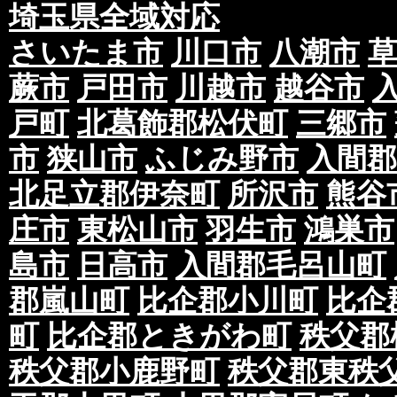
埼玉県全域対応
さいたま市
川口市
八潮市
蕨市
戸田市
川越市
越谷市
戸町
北葛飾郡松伏町
三郷市
市
狭山市
ふじみ野市
入間郡
北足立郡伊奈町
所沢市
熊谷
庄市
東松山市
羽生市
鴻巣市
島市
日高市
入間郡毛呂山町
郡嵐山町
比企郡小川町
比企
町
比企郡ときがわ町
秩父郡
秩父郡小鹿野町
秩父郡東秩