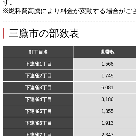
す。
※燃料費高騰により料金が変動する場合がご
三鷹市の部数表
町丁目名
世帯数
下連雀1丁目
1,568
下連雀2丁目
1,745
下連雀3丁目
6,081
下連雀4丁目
3,186
下連雀5丁目
1,355
下連雀6丁目
1,913
下連雀7丁目
2,347