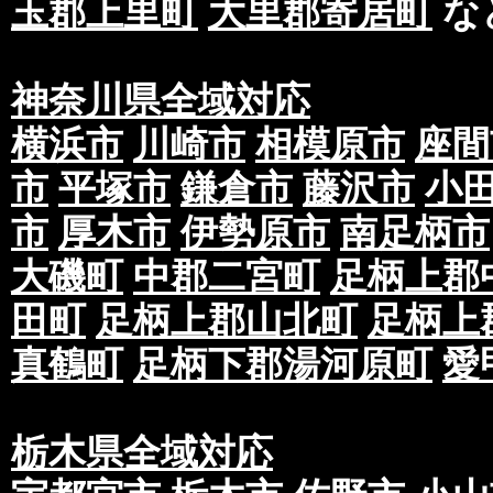
玉郡上里町
大里郡寄居町
な
神奈川県全域対応
横浜市
川崎市
相模原市
座間
市
平塚市
鎌倉市
藤沢市
小
市
厚木市
伊勢原市
南足柄市
大磯町
中郡二宮町
足柄上郡
田町
足柄上郡山北町
足柄上
真鶴町
足柄下郡湯河原町
愛
栃木県全域対応