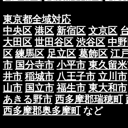
東京都全域対応
中央区
港区
新宿区
文京区
大田区
世田谷区
渋谷区
中野
区
練馬区
足立区
葛飾区
江
市
国分寺市
小平市
東久留米
井市
稲城市
八王子市
立川市
山市
国立市
福生市
東大和市
あきる野市
西多摩郡瑞穂町
西多摩郡奥多摩町
など