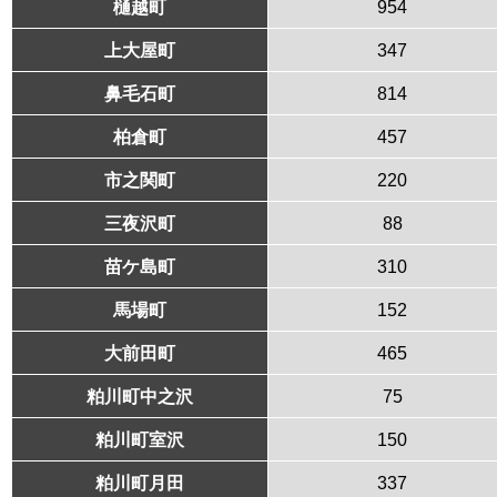
樋越町
954
上大屋町
347
鼻毛石町
814
柏倉町
457
市之関町
220
三夜沢町
88
苗ケ島町
310
馬場町
152
大前田町
465
粕川町中之沢
75
粕川町室沢
150
粕川町月田
337