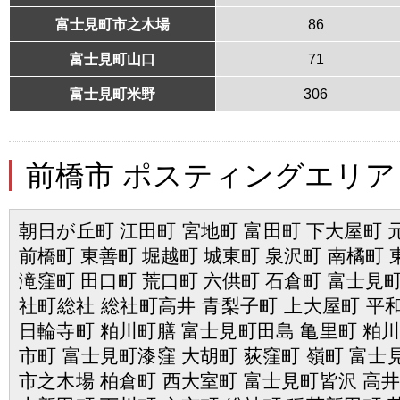
富士見町市之木場
86
富士見町山口
71
富士見町米野
306
前橋市 ポスティングエリア
朝日が丘町 江田町 宮地町 富田町 下大屋町 
前橋町 東善町 堀越町 城東町 泉沢町 南橘町 
滝窪町 田口町 荒口町 六供町 石倉町 富士見町
社町総社 総社町高井 青梨子町 上大屋町 平
日輪寺町 粕川町膳 富士見町田島 亀里町 粕川
市町 富士見町漆窪 大胡町 荻窪町 嶺町 富士
市之木場 柏倉町 西大室町 富士見町皆沢 高井