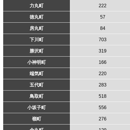
力丸町
222
徳丸町
57
房丸町
84
下川町
703
勝沢町
319
小神明町
166
端気町
220
五代町
283
鳥取町
518
小坂子町
556
嶺町
276
金丸町
129