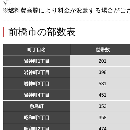
す。
※燃料費高騰により料金が変動する場合がご
前橋市の部数表
町丁目名
世帯数
岩神町1丁目
201
岩神町2丁目
398
岩神町3丁目
531
岩神町4丁目
451
敷島町
353
昭和町1丁目
358
昭和町2丁目
474