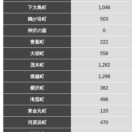
下大島町
1,046
鶴が谷町
503
神沢の森
0
青葉町
222
大胡町
558
茂木町
1,282
堀越町
1,298
横沢町
382
滝窪町
498
東金丸町
120
河原浜町
470