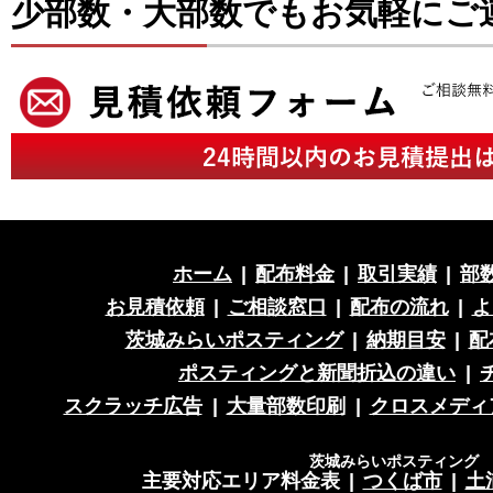
少部数・大部数でもお気軽にご
ホーム
|
配布料金
|
取引実績
|
部
お見積依頼
|
ご相談窓口
|
配布の流れ
|
よ
茨城みらいポスティング
|
納期目安
|
配
ポスティングと新聞折込の違い
|
スクラッチ広告
|
大量部数印刷
|
クロスメディ
茨城みらいポスティング 営
主要対応エリア料金表
|
つくば市
|
土