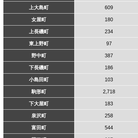
上大島町
609
女屋町
180
上長磯町
234
東上野町
97
野中町
387
下長磯町
186
小島田町
103
駒形町
2,718
下大屋町
183
泉沢町
258
富田町
544