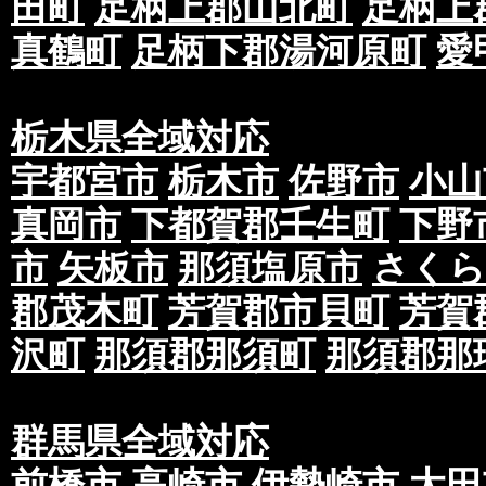
田町
足柄上郡山北町
足柄上
真鶴町
足柄下郡湯河原町
愛
栃木県全域対応
宇都宮市
栃木市
佐野市
小山
真岡市
下都賀郡壬生町
下野
市
矢板市
那須塩原市
さくら
郡茂木町
芳賀郡市貝町
芳賀
沢町
那須郡那須町
那須郡那
群馬県全域対応
前橋市
高崎市
伊勢崎市
太田