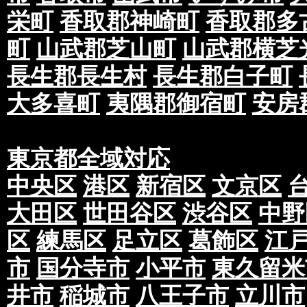
栄町
香取郡神崎町
香取郡多
町
山武郡芝山町
山武郡横芝
長生郡長生村
長生郡白子町
大多喜町
夷隅郡御宿町
安房
東京都全域対応
中央区
港区
新宿区
文京区
大田区
世田谷区
渋谷区
中野
区
練馬区
足立区
葛飾区
江
市
国分寺市
小平市
東久留米
井市
稲城市
八王子市
立川市