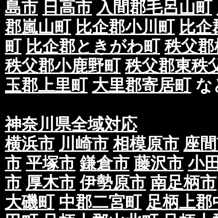
島市
日高市
入間郡毛呂山町
郡嵐山町
比企郡小川町
比企
町
比企郡ときがわ町
秩父郡
秩父郡小鹿野町
秩父郡東秩
玉郡上里町
大里郡寄居町
な
神奈川県全域対応
横浜市
川崎市
相模原市
座間
市
平塚市
鎌倉市
藤沢市
小
市
厚木市
伊勢原市
南足柄市
大磯町
中郡二宮町
足柄上郡