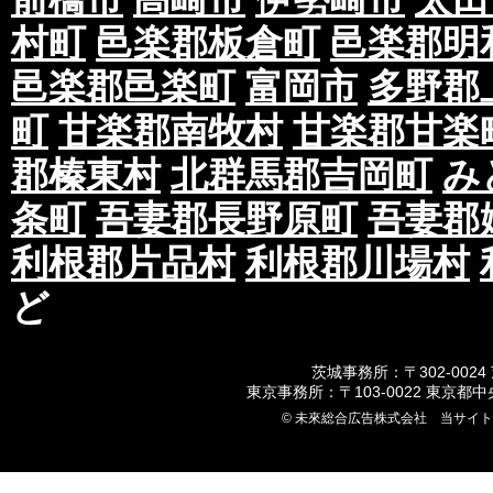
村町
邑楽郡板倉町
邑楽郡明
邑楽郡邑楽町
富岡市
多野郡
町
甘楽郡南牧村
甘楽郡甘楽
郡榛東村
北群馬郡吉岡町
み
条町
吾妻郡長野原町
吾妻郡
利根郡片品村
利根郡川場村
ど
茨城事務所：〒302-0024
東京事務所：〒103-0022 東京都
© 未來総合広告株式会社 当サイ