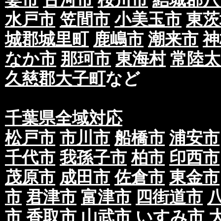
水戸市
笠間市
小美玉市
東茨
城郡城里町
鹿嶋市
潮来市
神
なか市
那珂市
東海村
常陸太
久慈郡大子町
など
千葉県全域対応
松戸市
市川市
船橋市
浦安市
千代市
我孫子市
柏市
印西市
茂原市
成田市
佐倉市
東金市
市
君津市
富津市
四街道市
市
香取市
山武市
いすみ市