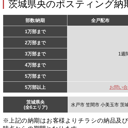
茨城県央のポスティング納
部数/納期
全戸配布
1万部まで
2万部まで
3万部まで
1週
4万部まで
5万部まで
5万部以上
お問い合
茨城県央
水戸市 笠間市 小美玉市 茨
(全6エリア)
※上記の納期はお客様よりチラシの納品及