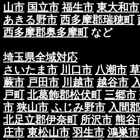
山市
国立市
福生市
東大和市
あきる野市
西多摩郡瑞穂町
西多摩郡奥多摩町
など
埼玉県全域対応
さいたま市
川口市
八潮市
蕨市
戸田市
川越市
越谷市
戸町
北葛飾郡松伏町
三郷市
市
狭山市
ふじみ野市
入間郡
北足立郡伊奈町
所沢市
熊谷
庄市
東松山市
羽生市
鴻巣市