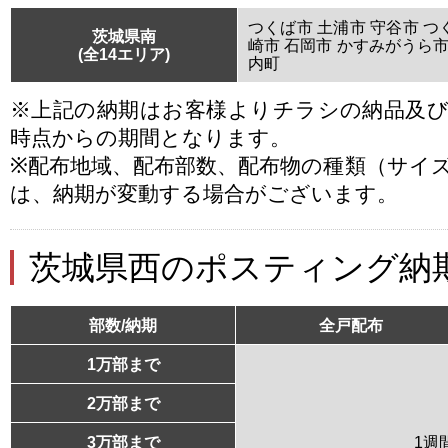
つくば市 土浦市 守谷市 つ
茨城県南
崎市 石岡市 かすみがうら市
(全14エリア)
内町
※上記の納期はお客様よりチラシの納品及
時点からの期間となります。
※配布地域、配布部数、配布物の種類（サイ
は、納期が変動する場合がございます。
茨城県西のポスティング納
部数/納期
全戸配布
1万部まで
2万部まで
3万部まで
1週