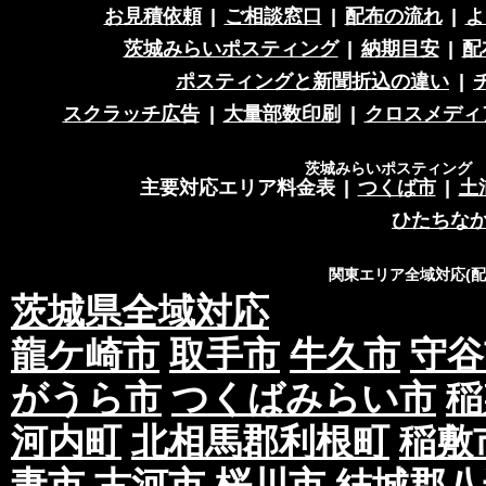
お見積依頼
|
ご相談窓口
|
配布の流れ
|
よ
茨城みらいポスティング
|
納期目安
|
配
ポスティングと新聞折込の違い
|
スクラッチ広告
|
大量部数印刷
|
クロスメディ
茨城みらいポスティング 営
主要対応エリア料金表
|
つくば市
|
土
ひたちな
関東エリア全域対応(
茨城県全域対応
龍ケ崎市
取手市
牛久市
守谷
がうら市
つくばみらい市
稲
河内町
北相馬郡利根町
稲敷
妻市
古河市
桜川市
結城郡八