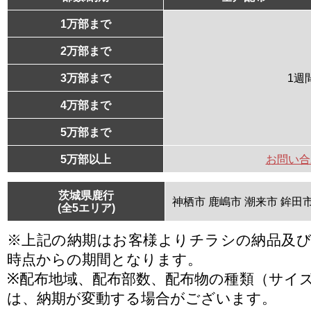
1万部まで
2万部まで
3万部まで
1週
4万部まで
5万部まで
5万部以上
お問い合
茨城県鹿行
神栖市 鹿嶋市 潮来市 鉾田
(全5エリア)
※上記の納期はお客様よりチラシの納品及
時点からの期間となります。
※配布地域、配布部数、配布物の種類（サイ
は、納期が変動する場合がございます。