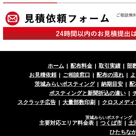
ホーム
|
配布料金
|
取引実績
|
部
お見積依頼
|
ご相談窓口
|
配布の流れ
|
よ
茨城みらいポスティング
|
納期目安
|
配
ポスティングと新聞折込の違い
|
スクラッチ広告
|
大量部数印刷
|
クロスメディ
茨城みらいポスティング 営
主要対応エリア料金表
|
つくば市
|
土
ひたちな