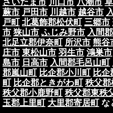
さいたま市
川口市
八潮市
蕨市
戸田市
川越市
越谷市
戸町
北葛飾郡松伏町
三郷市
市
狭山市
ふじみ野市
入間郡
北足立郡伊奈町
所沢市
熊谷
庄市
東松山市
羽生市
鴻巣市
島市
日高市
入間郡毛呂山町
郡嵐山町
比企郡小川町
比企
町
比企郡ときがわ町
秩父郡
秩父郡小鹿野町
秩父郡東秩
玉郡上里町
大里郡寄居町
な