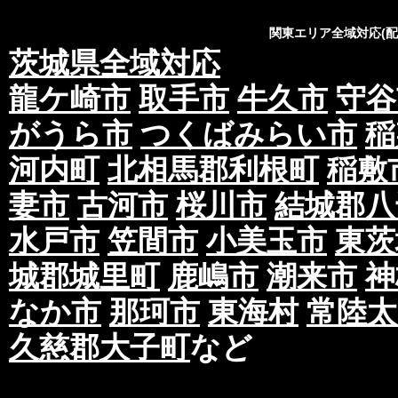
関東エリア全域対応(
茨城県全域対応
龍ケ崎市
取手市
牛久市
守谷
がうら市
つくばみらい市
稲
河内町
北相馬郡利根町
稲敷
妻市
古河市
桜川市
結城郡八
水戸市
笠間市
小美玉市
東茨
城郡城里町
鹿嶋市
潮来市
神
なか市
那珂市
東海村
常陸太
久慈郡大子町
など