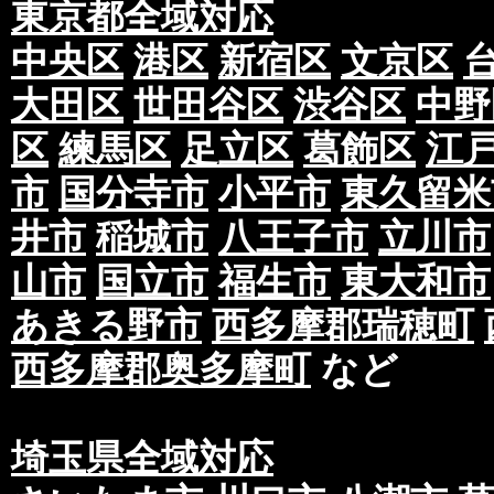
東京都全域対応
中央区
港区
新宿区
文京区
大田区
世田谷区
渋谷区
中野
区
練馬区
足立区
葛飾区
江
市
国分寺市
小平市
東久留米
井市
稲城市
八王子市
立川市
山市
国立市
福生市
東大和市
あきる野市
西多摩郡瑞穂町
西多摩郡奥多摩町
など
埼玉県全域対応