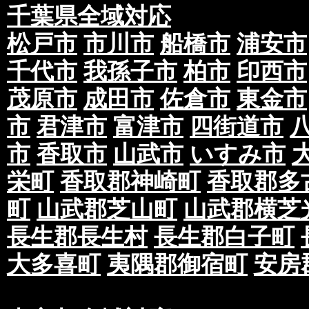
千葉県全域対応
松戸市
市川市
船橋市
浦安市
千代市
我孫子市
柏市
印西市
茂原市
成田市
佐倉市
東金市
市
君津市
富津市
四街道市
市
香取市
山武市
いすみ市
栄町
香取郡神崎町
香取郡多
町
山武郡芝山町
山武郡横芝
長生郡長生村
長生郡白子町
大多喜町
夷隅郡御宿町
安房