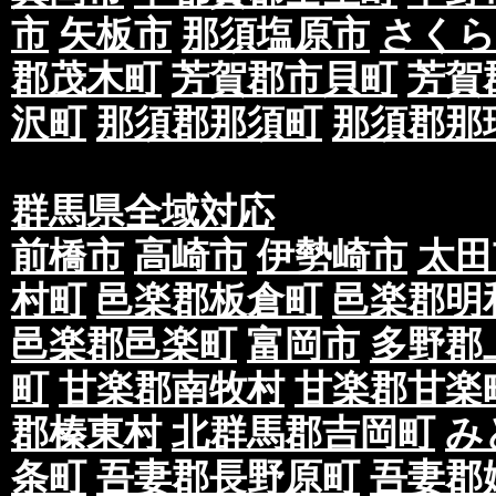
市
矢板市
那須塩原市
さくら
郡茂木町
芳賀郡市貝町
芳賀
沢町
那須郡那須町
那須郡那
群馬県全域対応
前橋市
高崎市
伊勢崎市
太田
村町
邑楽郡板倉町
邑楽郡明
邑楽郡邑楽町
富岡市
多野郡
町
甘楽郡南牧村
甘楽郡甘楽
郡榛東村
北群馬郡吉岡町
み
条町
吾妻郡長野原町
吾妻郡