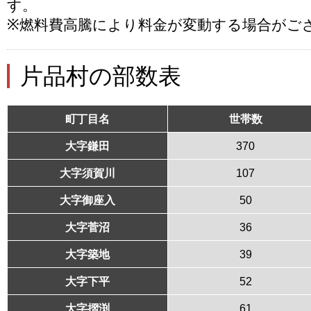
す。
※燃料費高騰により料金が変動する場合がご
片品村の部数表
町丁目名
世帯数
大字鎌田
370
大字須賀川
107
大字御座入
50
大字菅沼
36
大字築地
39
大字下平
52
大字摺渕
61