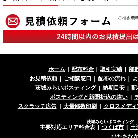
ホーム
|
配布料金
|
取引実績
|
部
お見積依頼
|
ご相談窓口
|
配布の流れ
|
よ
茨城みらいポスティング
|
納期目安
|
配
ポスティングと新聞折込の違い
|
スクラッチ広告
|
大量部数印刷
|
クロスメディ
茨城みらいポスティング 営
主要対応エリア料金表
|
つくば市
|
土
ひたちな