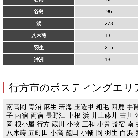
谷島
96
浜
278
八木蒔
131
羽生
215
沖洲
181
行方市のポスティングエリ
南高岡 青沼 麻生 若海 玉造甲 粗毛 四鹿 手賀
子 内宿 両宿 長野江 中根 浜 井上藤井 吉川 
岡 根小屋 行方 蔵川 小牧 三和 小貫 荒宿 南
八木蒔 五町田 小高 籠田 小幡 岡 羽生 白浜 