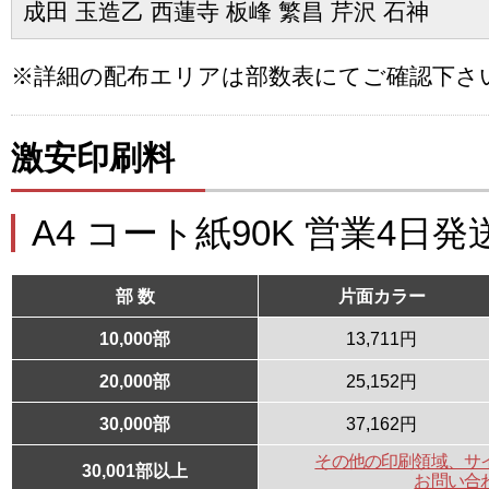
成田 玉造乙 西蓮寺 板峰 繁昌 芹沢 石神
※詳細の配布エリアは部数表にてご確認下さ
激安印刷料
A4 コート紙90K 営業4日発
部 数
片面カラー
10,000部
13,711円
20,000部
25,152円
30,000部
37,162円
その他の印刷領域、サ
30,001部以上
お問い合