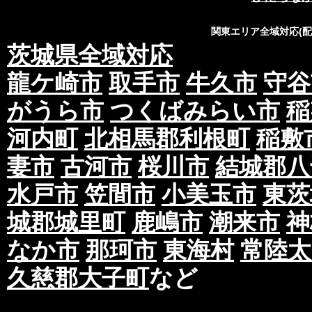
関東エリア全域対応(
茨城県全域対応
龍ケ崎市
取手市
牛久市
守谷
がうら市
つくばみらい市
稲
河内町
北相馬郡利根町
稲敷
妻市
古河市
桜川市
結城郡八
水戸市
笠間市
小美玉市
東茨
城郡城里町
鹿嶋市
潮来市
神
なか市
那珂市
東海村
常陸太
久慈郡大子町
など