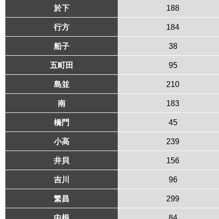
於下
188
行方
184
船子
38
五町田
95
島並
210
南
183
橋門
45
小高
239
井貝
156
吉川
96
繁昌
299
中根
84