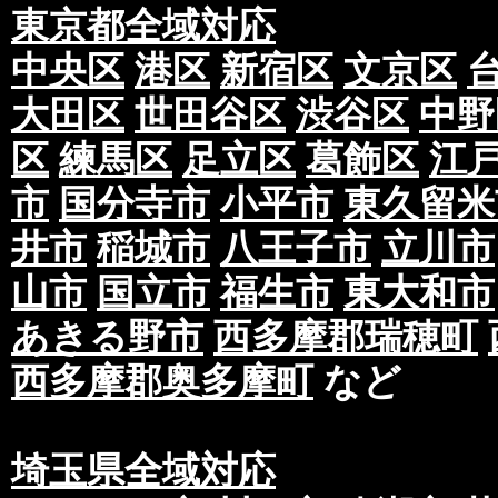
東京都全域対応
中央区
港区
新宿区
文京区
大田区
世田谷区
渋谷区
中野
区
練馬区
足立区
葛飾区
江
市
国分寺市
小平市
東久留米
井市
稲城市
八王子市
立川市
山市
国立市
福生市
東大和市
あきる野市
西多摩郡瑞穂町
西多摩郡奥多摩町
など
埼玉県全域対応