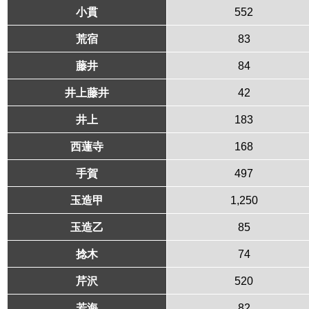
小貫
552
荒宿
83
藤井
84
井上藤井
42
井上
183
西蓮寺
168
手賀
497
玉造甲
1,250
玉造乙
85
捻木
74
芹沢
520
若海
82