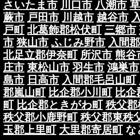
さいたま市
川口市
八潮市
蕨市
戸田市
川越市
越谷市
戸町
北葛飾郡松伏町
三郷市
市
狭山市
ふじみ野市
入間郡
北足立郡伊奈町
所沢市
熊谷
庄市
東松山市
羽生市
鴻巣市
島市
日高市
入間郡毛呂山町
郡嵐山町
比企郡小川町
比企
町
比企郡ときがわ町
秩父郡
秩父郡小鹿野町
秩父郡東秩
玉郡上里町
大里郡寄居町
な