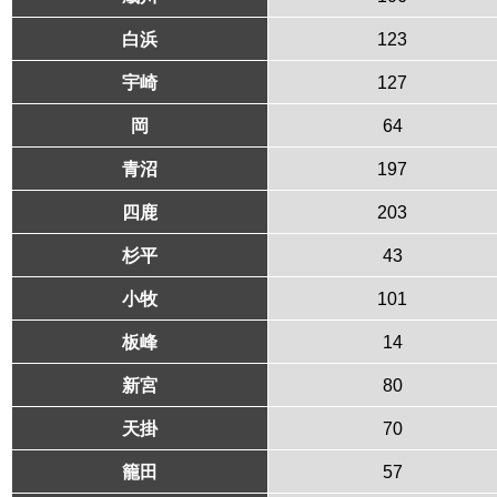
白浜
123
宇崎
127
岡
64
青沼
197
四鹿
203
杉平
43
小牧
101
板峰
14
新宮
80
天掛
70
籠田
57