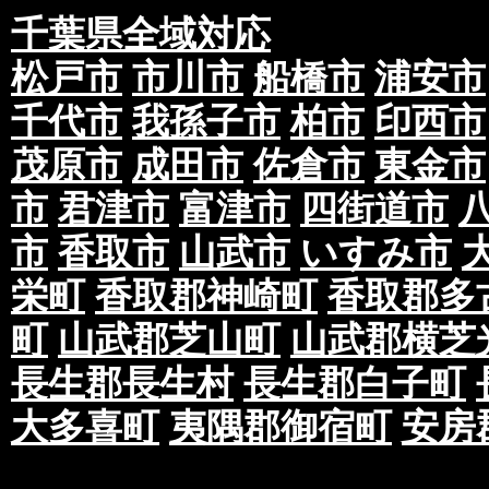
千葉県全域対応
松戸市
市川市
船橋市
浦安市
千代市
我孫子市
柏市
印西市
茂原市
成田市
佐倉市
東金市
市
君津市
富津市
四街道市
市
香取市
山武市
いすみ市
栄町
香取郡神崎町
香取郡多
町
山武郡芝山町
山武郡横芝
長生郡長生村
長生郡白子町
大多喜町
夷隅郡御宿町
安房