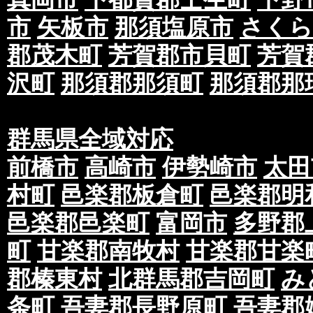
市
矢板市
那須塩原市
さくら
郡茂木町
芳賀郡市貝町
芳賀
沢町
那須郡那須町
那須郡那
群馬県全域対応
前橋市
高崎市
伊勢崎市
太田
村町
邑楽郡板倉町
邑楽郡明
邑楽郡邑楽町
富岡市
多野郡
町
甘楽郡南牧村
甘楽郡甘楽
郡榛東村
北群馬郡吉岡町
み
条町
吾妻郡長野原町
吾妻郡