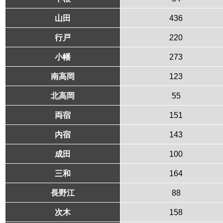
山田
436
行戸
220
小幡
273
南高岡
123
北高岡
55
両宿
151
内宿
143
成田
100
三和
164
長野江
88
次木
158