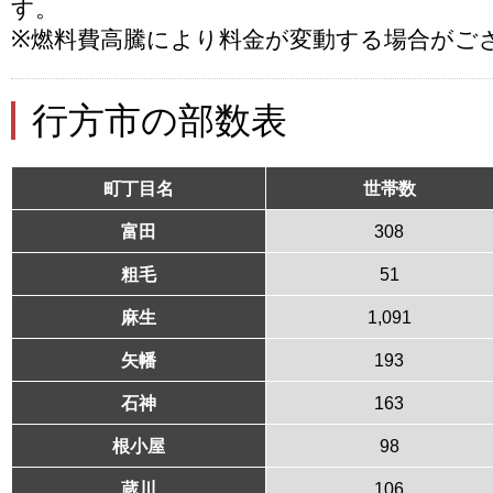
す。
※燃料費高騰により料金が変動する場合がご
行方市の部数表
町丁目名
世帯数
富田
308
粗毛
51
麻生
1,091
矢幡
193
石神
163
根小屋
98
蔵川
106