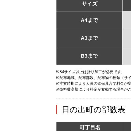
サイズ
A4まで
A3まで
B3まで
※B4サイズ以上は折り加工が必要です。
※配布地域、配布部数、配布物の種類（サ
※注文時期により人員の確保具合で料金が
※燃料費高騰により料金が変動する場合が
日の出町の部数表
町丁目名