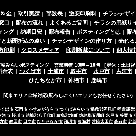
布料金
|
取引実績
|
部数表
|
激安印刷料
|
チラシデザイ
窓口
|
配布の流れ
|
よくあるご質問
|
チラシの用紙サ
ィング
|
納期目安
|
配布報告
|
ポスティングとは
|
配
グと新聞折込の違い
|
チラシデザインの作り方
|
売れる
数印刷
|
クロスメディア
|
印刷断裁について
|
個人情
茨城みらいポスティング 営業時間 10時～18時 ［定休：土日祝
料金表
|
つくば市
|
土浦市
|
取手市
|
水戸市
|
古河市
ひたちなか市
|
神栖市
|
鹿嶋市
関東エリア全域対応(配布しにくいエリアもお任せください)
つくば市
石岡市
かすみがうら市
つくばみらい市
稲敷郡阿見町
稲敷郡美
古河市
桜川市
結城郡八千代町
猿島郡境町
猿島郡五霧町
水戸市
笠間市
方市
鉾田市
日立市
ひたちなか市
那珂市
東海村
常陸太田市
高萩市
北