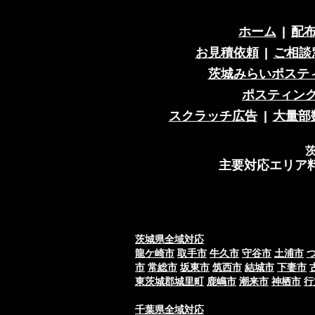
ホーム
|
配
お見積依頼
|
ご相談
茨城みらいポステ
ポスティン
スクラッチ広告
|
大量部
主要対応エリア
茨城県全域対応
龍ケ崎市
取手市
牛久市
守谷市
土浦市
市
常総市
坂東市
筑西市
結城市
下妻市
東茨城郡城里町
鹿嶋市
潮来市
神栖市
行
千葉県全域対応