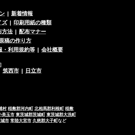
ン
|
新着情報
イズ
|
印刷用紙の種類
布方法
|
配布マナー
原稿の作り方
報・利用規約等
|
会社概要
］
|
筑西市
|
日立市
浦村
稲敷郡河内町
北相馬郡利根町
稲敷
小美玉市
東茨城郡茨城町
東茨城郡大洗町
茨城市
常陸大宮市
久慈郡大子町
など