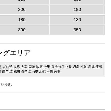
206
180
180
130
390
350
ングエリア
うずら野 大形 大室 岡崎 追原 掛馬 香澄の里 上長 君島 小池 島津 実穀
 廻戸 塙 福田 舟子 星の里 本郷 吉原 若栗
さいませ。