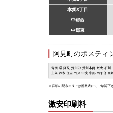
本郷3丁目
中郷西
中郷東
阿見町のポスティ
青宿 曙 阿見 荒川沖 荒川本郷 飯倉 石川 
上条 鈴木 住吉 竹来 中央 中郷 南平台 西郷
※詳細の配布エリアは部数表にてご確認下
激安印刷料