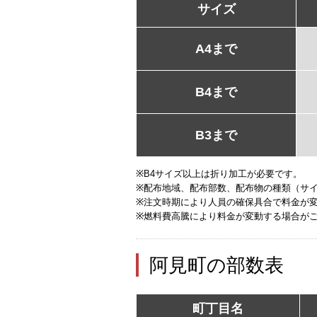
サイズ
A4まで
B4まで
B3まで
※B4サイズ以上は折り加工が必要です。
※配布地域、配布部数、配布物の種類（サ
※注文時期により人員の確保具合で料金が
※燃料費高騰により料金が変動する場合が
阿見町の部数表
町丁目名