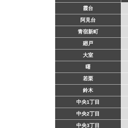
霞台
阿見台
青宿新町
廻戸
大室
曙
若栗
鈴木
中央1丁目
中央2丁目
中央3丁目