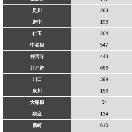
足川
283
野中
193
仁玉
264
中谷里
547
神宮寺
443
井戸野
683
川口
399
泉川
153
大塚原
54
駒込
134
新町
610