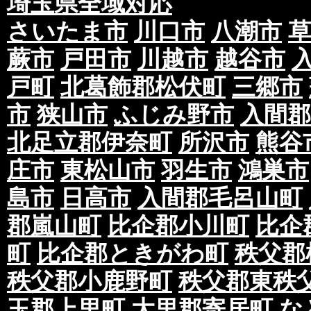
埼玉県全域対応
さいたま市
川口市
八潮市
蕨市
戸田市
川越市
越谷市
戸町
北葛飾郡松伏町
三郷市
市
狭山市
ふじみ野市
入間郡
北足立郡伊奈町
所沢市
熊谷
庄市
東松山市
羽生市
鴻巣市
島市
日高市
入間郡毛呂山町
郡嵐山町
比企郡小川町
比企
町
比企郡ときがわ町
秩父郡
秩父郡小鹿野町
秩父郡東秩
玉郡上里町
大里郡寄居町
な