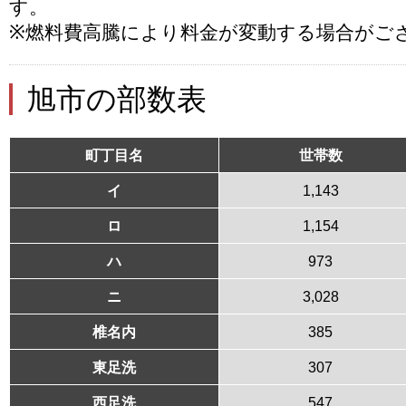
す。
※燃料費高騰により料金が変動する場合がご
旭市の部数表
町丁目名
世帯数
イ
1,143
ロ
1,154
ハ
973
ニ
3,028
椎名内
385
東足洗
307
西足洗
547