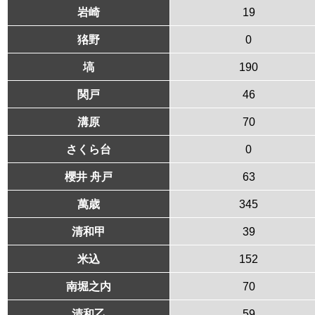
岩崎
19
狢野
0
塙
190
関戸
46
溝原
70
さくら台
0
櫻井 舟戸
63
萬歳
345
清和甲
39
米込
152
南堀之内
70
清和乙
59