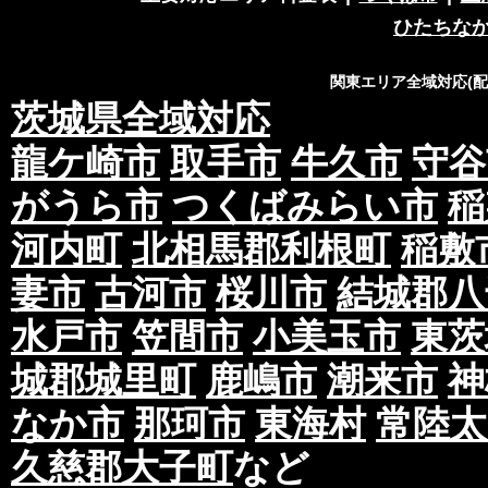
ひたちな
関東エリア全域対応(
茨城県全域対応
龍ケ崎市
取手市
牛久市
守谷
がうら市
つくばみらい市
稲
河内町
北相馬郡利根町
稲敷
妻市
古河市
桜川市
結城郡八
水戸市
笠間市
小美玉市
東茨
城郡城里町
鹿嶋市
潮来市
神
なか市
那珂市
東海村
常陸太
久慈郡大子町
など