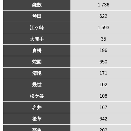
鎌数
1,736
琴田
622
江ケ崎
1,593
大間手
35
倉橋
196
蛇園
650
清滝
171
幾世
102
松ケ谷
108
岩井
167
後草
642
高生
202