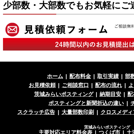
少部数・大部数でもお気軽にご
ホーム
|
配布料金
|
取引実績
|
部
お見積依頼
|
ご相談窓口
|
配布の流れ
|
よ
茨城みらいポスティング
|
納期目安
|
配
ポスティングと新聞折込の違い
|
スクラッチ広告
|
大量部数印刷
|
クロスメディ
茨城みらいポスティング 営
主要対応エリア料金表
|
つくば市
|
土