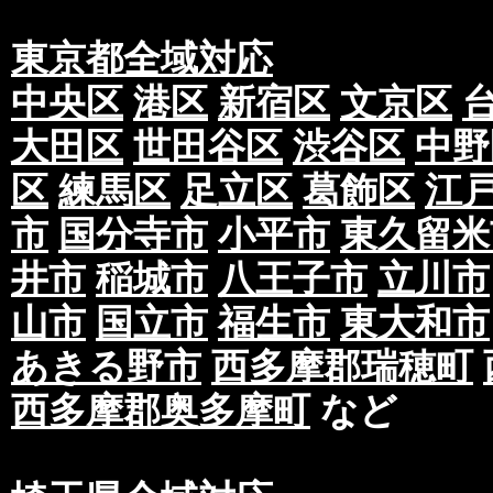
東京都全域対応
中央区
港区
新宿区
文京区
大田区
世田谷区
渋谷区
中野
区
練馬区
足立区
葛飾区
江
市
国分寺市
小平市
東久留米
井市
稲城市
八王子市
立川市
山市
国立市
福生市
東大和市
あきる野市
西多摩郡瑞穂町
西多摩郡奥多摩町
など