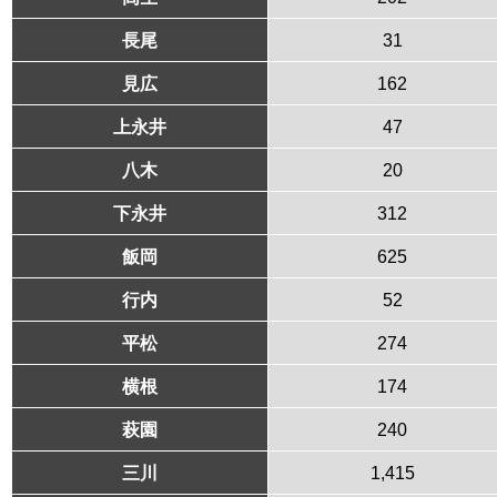
長尾
31
見広
162
上永井
47
八木
20
下永井
312
飯岡
625
行内
52
平松
274
横根
174
萩園
240
三川
1,415