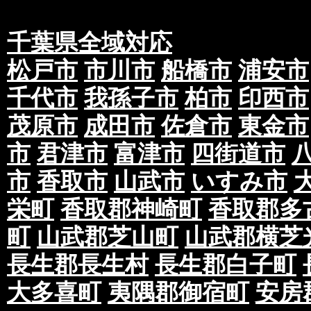
千葉県全域対応
松戸市
市川市
船橋市
浦安市
千代市
我孫子市
柏市
印西市
茂原市
成田市
佐倉市
東金市
市
君津市
富津市
四街道市
市
香取市
山武市
いすみ市
栄町
香取郡神崎町
香取郡多
町
山武郡芝山町
山武郡横芝
長生郡長生村
長生郡白子町
大多喜町
夷隅郡御宿町
安房