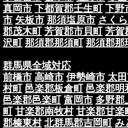
真岡市
下都賀郡壬生町
下野
市
矢板市
那須塩原市
さくら
郡茂木町
芳賀郡市貝町
芳賀
沢町
那須郡那須町
那須郡那
群馬県全域対応
前橋市
高崎市
伊勢崎市
太田
村町
邑楽郡板倉町
邑楽郡明
邑楽郡邑楽町
富岡市
多野郡
町
甘楽郡南牧村
甘楽郡甘楽
郡榛東村
北群馬郡吉岡町
み