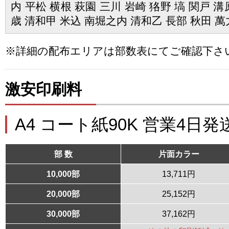
内 平松 横根 萩園 三川 岩崎 狢野 塙 関戸 
歳 清和甲 米込 南堀之内 清和乙 長部 秋田 萬
※詳細の配布エリアは部数表にてご確認下さ
激安印刷料
A4 コート紙90K 営業4日発
部 数
片面カラー
10,000部
13,711円
20,000部
25,152円
30,000部
37,162円