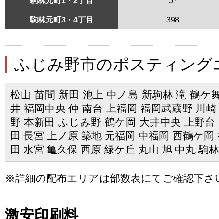
駒林元町1・2丁目
57
駒林元町3・4丁目
398
ふじみ野市のポスティング
松山 苗間 新田 池上 中ノ島 新駒林 滝 鶴ケ舞
井 福岡中央 仲 南台 上福岡 福岡武蔵野 川崎
野 本新田 ふじみ野 鶴ケ岡 大井中央 上野台 
田 長宮 上ノ原 築地 元福岡 中福岡 西鶴ケ岡 
田 水宮 亀久保 西原 緑ケ丘 丸山 旭 中丸 駒
※詳細の配布エリアは部数表にてご確認下さ
激安印刷料