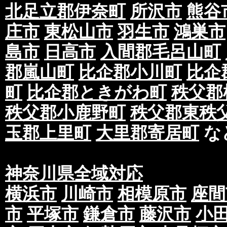
北足立郡伊奈町
所沢市
熊谷
庄市
東松山市
羽生市
鴻巣市
島市
日高市
入間郡毛呂山町
郡嵐山町
比企郡小川町
比企
町
比企郡ときがわ町
秩父郡
秩父郡小鹿野町
秩父郡東秩
玉郡上里町
大里郡寄居町
な
神奈川県全域対応
横浜市
川崎市
相模原市
座間
市
平塚市
鎌倉市
藤沢市
小