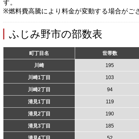
す。
※燃料費高騰により料金が変動する場合がご
ふじみ野市の部数表
町丁目名
世帯数
川崎
195
川崎1丁目
103
川崎2丁目
94
清見1丁目
119
清見2丁目
190
清見3丁目
185
清見4丁目
52