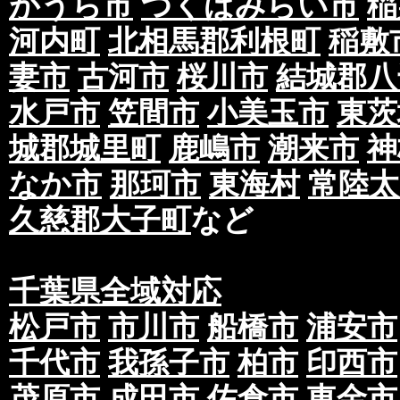
がうら市
つくばみらい市
稲
河内町
北相馬郡利根町
稲敷
妻市
古河市
桜川市
結城郡八
水戸市
笠間市
小美玉市
東茨
城郡城里町
鹿嶋市
潮来市
神
なか市
那珂市
東海村
常陸太
久慈郡大子町
など
千葉県全域対応
松戸市
市川市
船橋市
浦安市
千代市
我孫子市
柏市
印西市
茂原市
成田市
佐倉市
東金市