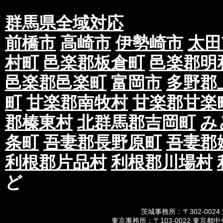
群馬県全域対応
前橋市
高崎市
伊勢崎市
太田
村町
邑楽郡板倉町
邑楽郡明
邑楽郡邑楽町
富岡市
多野郡
町
甘楽郡南牧村
甘楽郡甘楽
郡榛東村
北群馬郡吉岡町
み
条町
吾妻郡長野原町
吾妻郡
利根郡片品村
利根郡川場村
ど
茨城事務所：〒302-0024
東京事務所：〒103-0022 東京都