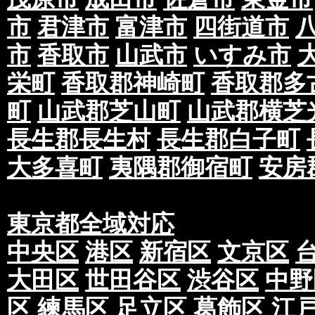
市
君津市
富津市
四街道市
市
香取市
山武市
いすみ市
栄町
香取郡神崎町
香取郡多
町
山武郡芝山町
山武郡横芝
長生郡長生村
長生郡白子町
大多喜町
夷隅郡御宿町
安房
東京都全域対応
中央区
港区
新宿区
文京区
大田区
世田谷区
渋谷区
中野
区
練馬区
足立区
葛飾区
江