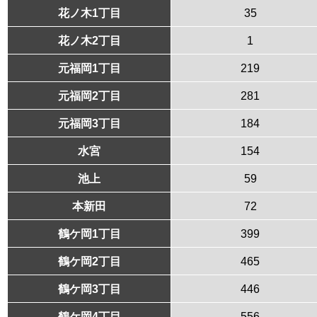
花ノ木1丁目
35
花ノ木2丁目
1
元福岡1丁目
219
元福岡2丁目
281
元福岡3丁目
184
水宮
154
池上
59
本新田
72
鶴ケ岡1丁目
399
鶴ケ岡2丁目
465
鶴ケ岡3丁目
446
鶴ケ岡4丁目
556