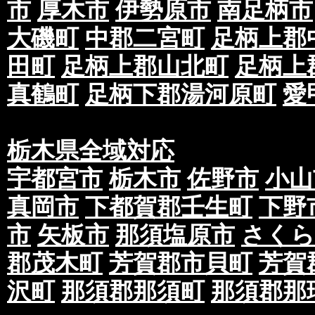
市
厚木市
伊勢原市
南足柄市
大磯町
中郡二宮町
足柄上郡
田町
足柄上郡山北町
足柄上
真鶴町
足柄下郡湯河原町
愛
栃木県全域対応
宇都宮市
栃木市
佐野市
小山
真岡市
下都賀郡壬生町
下野
市
矢板市
那須塩原市
さくら
郡茂木町
芳賀郡市貝町
芳賀
沢町
那須郡那須町
那須郡那