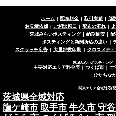
ホーム
|
配布料金
|
取引実績
|
部
お見積依頼
|
ご相談窓口
|
配布の流れ
|
よ
茨城みらいポスティング
|
納期目安
|
配
ポスティングと新聞折込の違い
|
スクラッチ広告
|
大量部数印刷
|
クロスメディ
茨城みらいポスティング 営
主要対応エリア料金表
|
つくば市
|
土
ひたちな
関東エリア全域対応(
茨城県全域対応
龍ケ崎市
取手市
牛久市
守谷