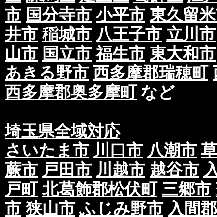
市
国分寺市
小平市
東久留米
井市
稲城市
八王子市
立川市
山市
国立市
福生市
東大和市
あきる野市
西多摩郡瑞穂町
西多摩郡奥多摩町
など
埼玉県全域対応
さいたま市
川口市
八潮市
蕨市
戸田市
川越市
越谷市
戸町
北葛飾郡松伏町
三郷市
市
狭山市
ふじみ野市
入間郡