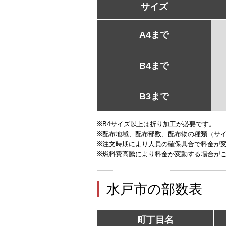
サイズ
A4まで
B4まで
B3まで
※B4サイズ以上は折り加工が必要です。
※配布地域、配布部数、配布物の種類（サ
※注文時期により人員の確保具合で料金が
※燃料費高騰により料金が変動する場合が
水戸市の部数表
町丁目名