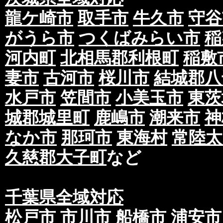
龍ケ崎市
取手市
牛久市
守谷
がうら市
つくばみらい市
稲
河内町
北相馬郡利根町
稲敷
妻市
古河市
桜川市
結城郡八
水戸市
笠間市
小美玉市
東茨
城郡城里町
鹿嶋市
潮来市
神
なか市
那珂市
東海村
常陸太
久慈郡大子町
など
千葉県全域対応
松戸市
市川市
船橋市
浦安市