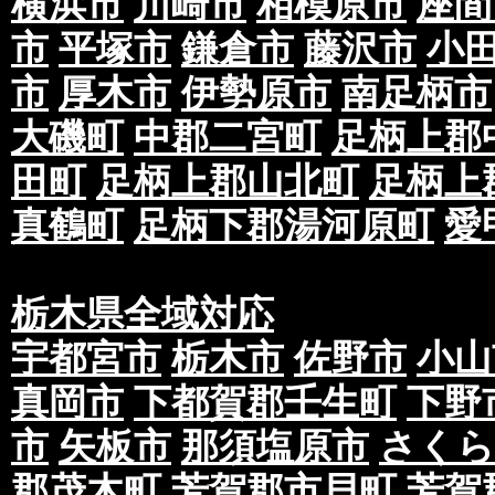
横浜市
川崎市
相模原市
座間
市
平塚市
鎌倉市
藤沢市
小
市
厚木市
伊勢原市
南足柄市
大磯町
中郡二宮町
足柄上郡
田町
足柄上郡山北町
足柄上
真鶴町
足柄下郡湯河原町
愛
栃木県全域対応
宇都宮市
栃木市
佐野市
小山
真岡市
下都賀郡壬生町
下野
市
矢板市
那須塩原市
さくら
郡茂木町
芳賀郡市貝町
芳賀