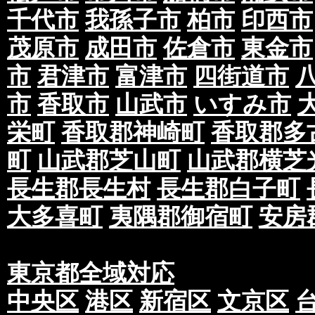
千代市
我孫子市
柏市
印西市
茂原市
成田市
佐倉市
東金市
市
君津市
富津市
四街道市
市
香取市
山武市
いすみ市
栄町
香取郡神崎町
香取郡多
町
山武郡芝山町
山武郡横芝
長生郡長生村
長生郡白子町
大多喜町
夷隅郡御宿町
安房
東京都全域対応
中央区
港区
新宿区
文京区