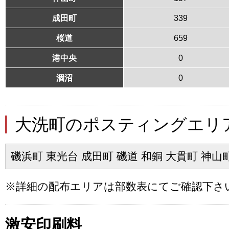
成田町
339
桜道
659
港中央
0
涸沼
0
大洗町のポスティングエリ
磯浜町 東光台 成田町 磯道 和銅 大貫町 神山
※詳細の配布エリアは部数表にてご確認下さ
激安印刷料