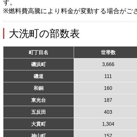
す。
※燃料費高騰により料金が変動する場合がご
大洗町の部数表
町丁目名
世帯数
磯浜町
3,666
磯道
111
和銅
160
東光台
187
五反田
403
大貫町
1,304
神山町
157