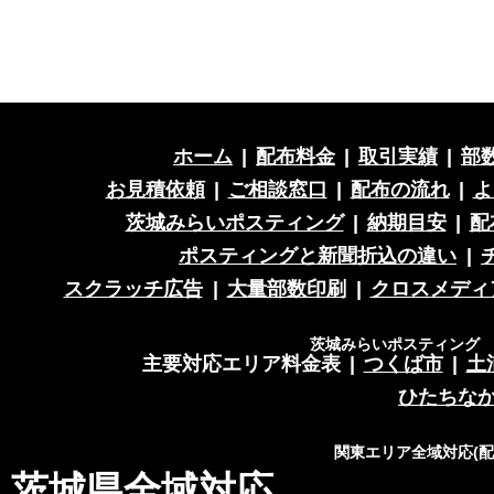
ホーム
|
配布料金
|
取引実績
|
部
お見積依頼
|
ご相談窓口
|
配布の流れ
|
よ
茨城みらいポスティング
|
納期目安
|
配
ポスティングと新聞折込の違い
|
スクラッチ広告
|
大量部数印刷
|
クロスメディ
茨城みらいポスティング 営
主要対応エリア料金表
|
つくば市
|
土
ひたちな
関東エリア全域対応(
茨城県全域対応