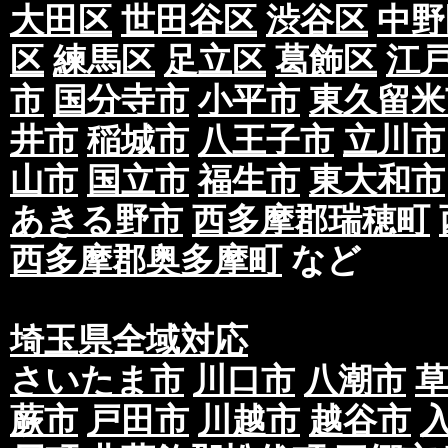
大田区
世田谷区
渋谷区
中野
区
練馬区
足立区
葛飾区
江
市
国分寺市
小平市
東久留米
井市
稲城市
八王子市
立川市
山市
国立市
福生市
東大和市
あきる野市
西多摩郡瑞穂町
西多摩郡奥多摩町
など
埼玉県全域対応
さいたま市
川口市
八潮市
蕨市
戸田市
川越市
越谷市