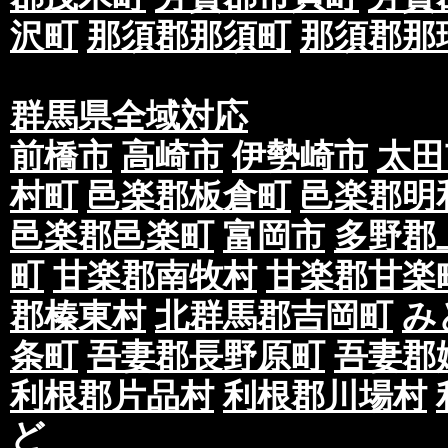
沢町
那須郡那須町
那須郡那
群馬県全域対応
前橋市
高崎市
伊勢崎市
太田
村町
邑楽郡板倉町
邑楽郡明
邑楽郡邑楽町
富岡市
多野郡
町
甘楽郡南牧村
甘楽郡甘楽
郡榛東村
北群馬郡吉岡町
み
条町
吾妻郡長野原町
吾妻郡
利根郡片品村
利根郡川場村
ど