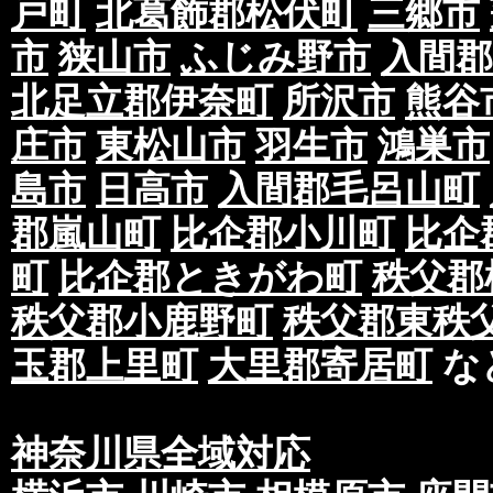
戸町
北葛飾郡松伏町
三郷市
市
狭山市
ふじみ野市
入間郡
北足立郡伊奈町
所沢市
熊谷
庄市
東松山市
羽生市
鴻巣市
島市
日高市
入間郡毛呂山町
郡嵐山町
比企郡小川町
比企
町
比企郡ときがわ町
秩父郡
秩父郡小鹿野町
秩父郡東秩
玉郡上里町
大里郡寄居町
な
神奈川県全域対応