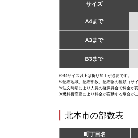
サイズ
A4まで
A3まで
B3まで
※B4サイズ以上は折り加工が必要です。
※配布地域、配布部数、配布物の種類（サ
※注文時期により人員の確保具合で料金が
※燃料費高騰により料金が変動する場合が
北本市の部数表
町丁目名