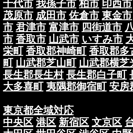
千代市
我孫子市
柏市
印西市
茂原市
成田市
佐倉市
東金市
市
君津市
富津市
四街道市
市
香取市
山武市
いすみ市
栄町
香取郡神崎町
香取郡多
町
山武郡芝山町
山武郡横芝
長生郡長生村
長生郡白子町
大多喜町
夷隅郡御宿町
安房
東京都全域対応
中央区
港区
新宿区
文京区