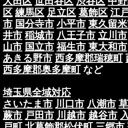
大田区
世田谷区
渋谷区
中野
区
練馬区
足立区
葛飾区
江
市
国分寺市
小平市
東久留米
井市
稲城市
八王子市
立川市
山市
国立市
福生市
東大和市
あきる野市
西多摩郡瑞穂町
西多摩郡奥多摩町
など
埼玉県全域対応
さいたま市
川口市
八潮市
蕨市
戸田市
川越市
越谷市
戸町
北葛飾郡松伏町
三郷市