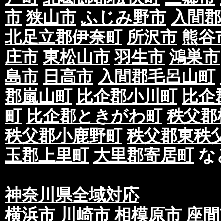
市
狭山市
ふじみ野市
入間郡
北足立郡伊奈町
所沢市
熊谷
庄市
東松山市
羽生市
鴻巣市
島市
日高市
入間郡毛呂山町
郡嵐山町
比企郡小川町
比企
町
比企郡ときがわ町
秩父郡
秩父郡小鹿野町
秩父郡東秩
玉郡上里町
大里郡寄居町
な
神奈川県全域対応
横浜市
川崎市
相模原市
座間