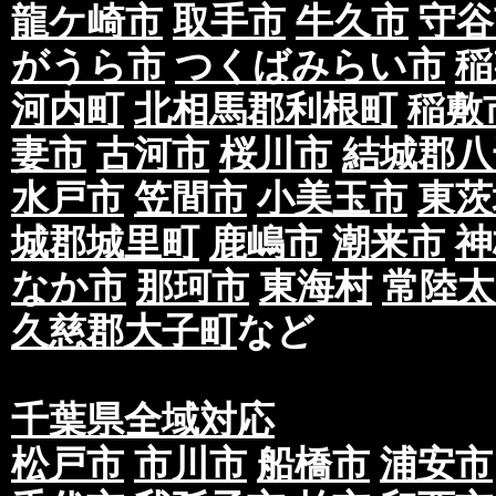
龍ケ崎市
取手市
牛久市
守谷
がうら市
つくばみらい市
稲
河内町
北相馬郡利根町
稲敷
妻市
古河市
桜川市
結城郡八
水戸市
笠間市
小美玉市
東茨
城郡城里町
鹿嶋市
潮来市
神
なか市
那珂市
東海村
常陸太
久慈郡大子町
など
千葉県全域対応
松戸市
市川市
船橋市
浦安市