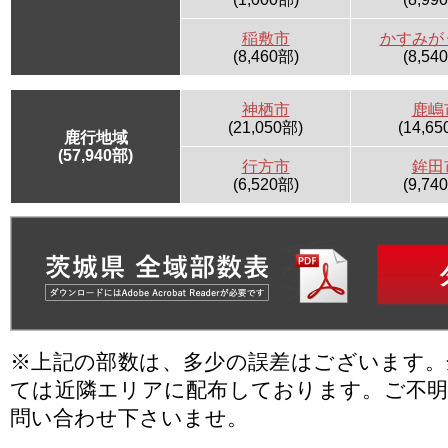
稲敷市
かすみが
(8,460部)
(8,54
神栖市
鹿嶋
(21,050部)
(14,65
鹿行地域
(57,940部)
行方市
鉾田
(6,520部)
(9,74
※上記の部数は、多少の誤差はございます
ては近隣エリアに配布しております。ご不
問い合わせ下さいませ。