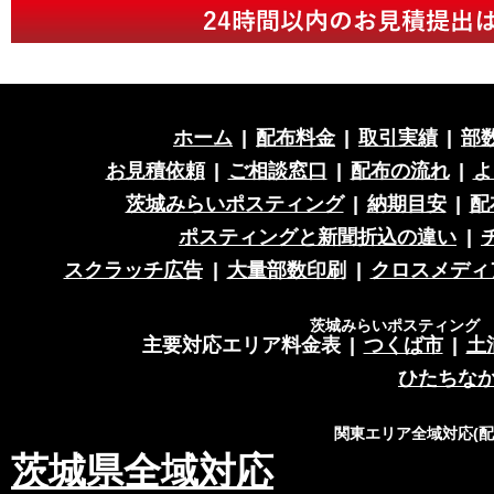
ホーム
|
配布料金
|
取引実績
|
部
お見積依頼
|
ご相談窓口
|
配布の流れ
|
よ
茨城みらいポスティング
|
納期目安
|
配
ポスティングと新聞折込の違い
|
スクラッチ広告
|
大量部数印刷
|
クロスメディ
茨城みらいポスティング 営
主要対応エリア料金表
|
つくば市
|
土
ひたちな
関東エリア全域対応(
茨城県全域対応