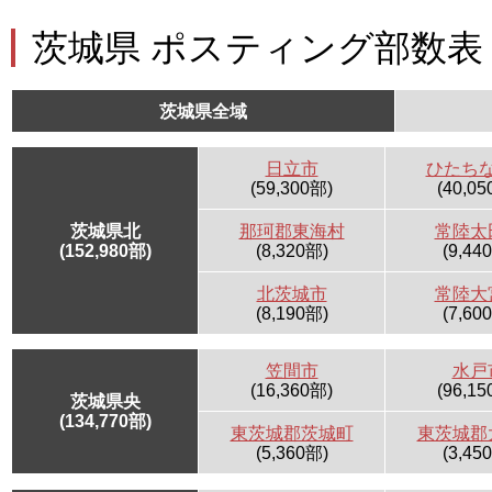
茨城県 ポスティング部数表
茨城県全域
日立市
ひたち
(59,300部)
(40,05
茨城県北
那珂郡東海村
常陸太
(152,980部)
(8,320部)
(9,44
北茨城市
常陸大
(8,190部)
(7,60
笠間市
水戸
(16,360部)
(96,15
茨城県央
(134,770部)
東茨城郡茨城町
東茨城郡
(5,360部)
(3,45