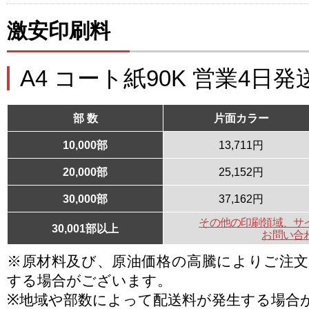
激安印刷料
A4 コート紙90K 営業4日発
部 数
片面カラー
10,000部
13,711円
20,000部
25,152円
30,000部
37,162円
その他の印刷領域、サ
30,001部以上
お問い合
※原材料及び、原油価格の高騰によりご注
する場合がございます。
※地域や部数によって配送料が発生する場合