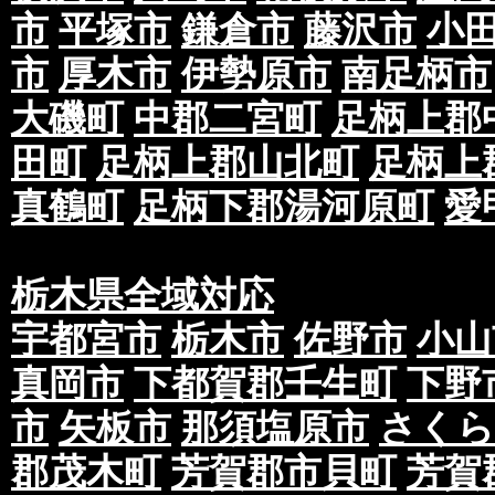
市
平塚市
鎌倉市
藤沢市
小
市
厚木市
伊勢原市
南足柄市
大磯町
中郡二宮町
足柄上郡
田町
足柄上郡山北町
足柄上
真鶴町
足柄下郡湯河原町
愛
栃木県全域対応
宇都宮市
栃木市
佐野市
小山
真岡市
下都賀郡壬生町
下野
市
矢板市
那須塩原市
さくら
郡茂木町
芳賀郡市貝町
芳賀