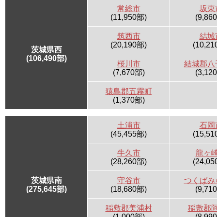
常総市
坂東
(11,950部)
(9,86
筑西市
結城
(20,190部)
(10,21
茨城県西
(106,490部)
桜川市
結城郡八
(7,670部)
(3,12
猿島郡五霧町
(1,370部)
土浦市
石岡
(45,455部)
(15,51
牛久市
龍ヶ
(28,260部)
(24,05
茨城県南
守谷市
つくばみ
(275,645部)
(18,680部)
(9,71
稲敷郡美浦村
稲敷郡
(1,000部)
(8,99