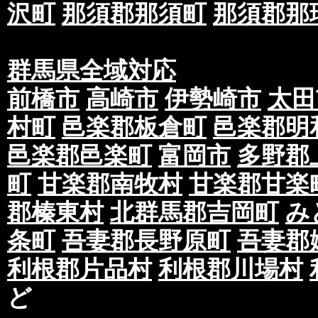
沢町
那須郡那須町
那須郡那
群馬県全域対応
前橋市
高崎市
伊勢崎市
太田
村町
邑楽郡板倉町
邑楽郡明
邑楽郡邑楽町
富岡市
多野郡
町
甘楽郡南牧村
甘楽郡甘楽
郡榛東村
北群馬郡吉岡町
み
条町
吾妻郡長野原町
吾妻郡
利根郡片品村
利根郡川場村
ど