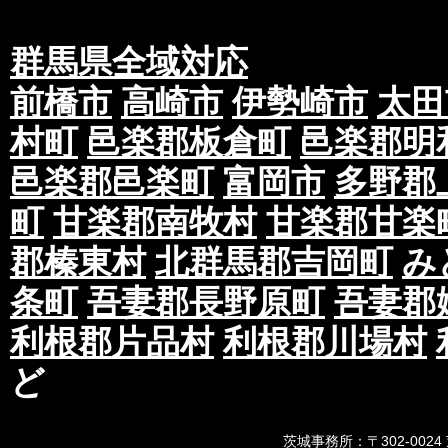
群馬県全域対応
前橋市
高崎市
伊勢崎市
太田
村町
邑楽郡板倉町
邑楽郡明
邑楽郡邑楽町
富岡市
多野郡
町
甘楽郡南牧村
甘楽郡甘楽
郡榛東村
北群馬郡吉岡町
み
条町
吾妻郡長野原町
吾妻郡
利根郡片品村
利根郡川場村
ど
茨城事務所：〒302-0024