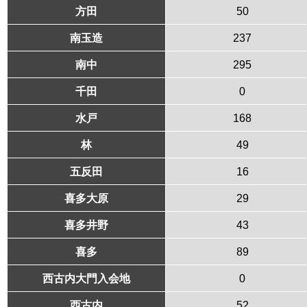
方田
50
南玉造
237
南中
295
千田
0
水戸
168
林
49
五反田
16
喜多大原
29
喜多井野
43
喜多
89
西古内大門入会地
0
西古内
52