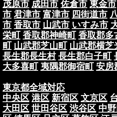
茂原市
成田市
佐倉市
東金市
市
君津市
富津市
四街道市
市
香取市
山武市
いすみ市
栄町
香取郡神崎町
香取郡多
町
山武郡芝山町
山武郡横芝
長生郡長生村
長生郡白子町
大多喜町
夷隅郡御宿町
安房
東京都全域対応
中央区
港区
新宿区
文京区
大田区
世田谷区
渋谷区
中野