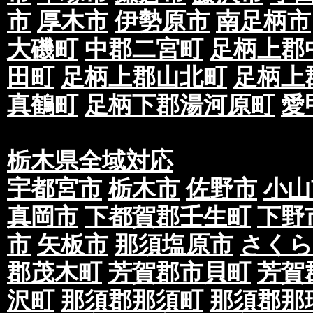
市
厚木市
伊勢原市
南足柄市
大磯町
中郡二宮町
足柄上郡
田町
足柄上郡山北町
足柄上
真鶴町
足柄下郡湯河原町
愛
栃木県全域対応
宇都宮市
栃木市
佐野市
小山
真岡市
下都賀郡壬生町
下野
市
矢板市
那須塩原市
さくら
郡茂木町
芳賀郡市貝町
芳賀
沢町
那須郡那須町
那須郡那