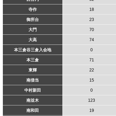
寺作
18
御所台
23
大門
70
大高
74
本三倉谷三倉入会地
0
本三倉
71
東輝
22
南借当
15
中村新田
0
南並木
123
南和田
19