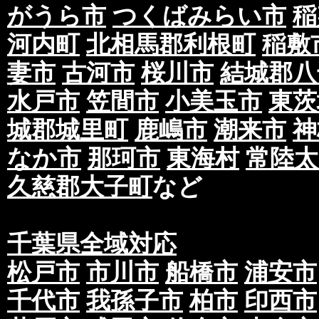
がうら市
つくばみらい市
稲
河内町
北相馬郡利根町
稲敷
妻市
古河市
桜川市
結城郡八
水戸市
笠間市
小美玉市
東茨
城郡城里町
鹿嶋市
潮来市
神
なか市
那珂市
東海村
常陸太
久慈郡大子町
など
千葉県全域対応
松戸市
市川市
船橋市
浦安市
千代市
我孫子市
柏市
印西市