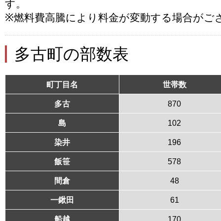
す。
※燃料費高騰により料金が変動する場合がご
多古町の部数表
町丁目名
世帯数
多古
870
島
102
染井
196
飯笹
578
間倉
48
一鍬田
61
船越
170