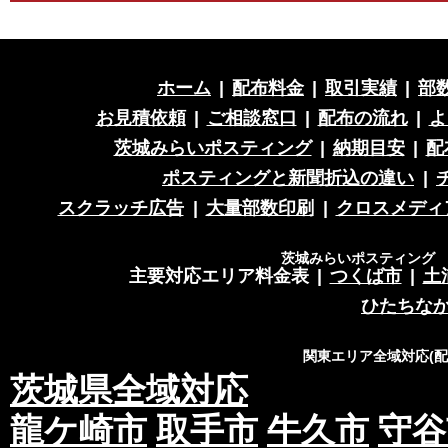
ホーム
|
配布料金
|
取引実績
|
部
お見積依頼
|
ご相談窓口
|
配布の流れ
|
よ
茨城みらいポスティング
|
納期目安
|
配
ポスティングと新聞折込の違い
|
スクラッチ広告
|
大量部数印刷
|
クロスメディ
茨城みらいポスティング 営
主要対応エリア料金表
|
つくば市
|
土
ひたちな
関東エリア全域対応(
茨城県全域対応
龍ケ崎市
取手市
牛久市
守谷