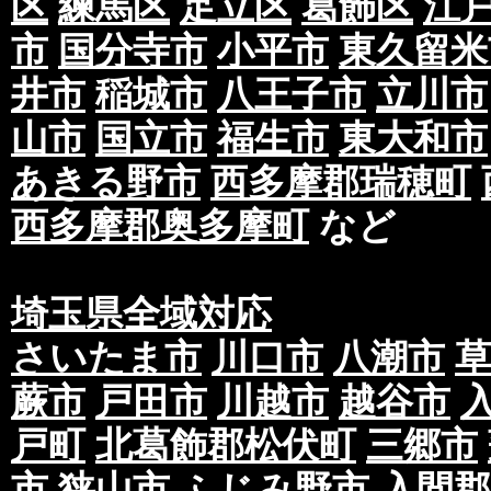
区
練馬区
足立区
葛飾区
江
市
国分寺市
小平市
東久留米
井市
稲城市
八王子市
立川市
山市
国立市
福生市
東大和市
あきる野市
西多摩郡瑞穂町
西多摩郡奥多摩町
など
埼玉県全域対応
さいたま市
川口市
八潮市
蕨市
戸田市
川越市
越谷市
戸町
北葛飾郡松伏町
三郷市
市
狭山市
ふじみ野市
入間郡