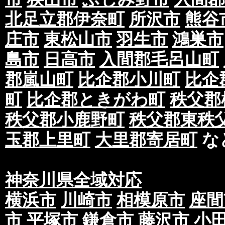
北足立郡伊奈町
所沢市
熊谷
庄市
東松山市
羽生市
鴻巣市
島市
日高市
入間郡毛呂山町
郡嵐山町
比企郡小川町
比企
町
比企郡ときがわ町
秩父郡
秩父郡小鹿野町
秩父郡東秩
玉郡上里町
大里郡寄居町
な
神奈川県全域対応
横浜市
川崎市
相模原市
座間
市
平塚市
鎌倉市
藤沢市
小