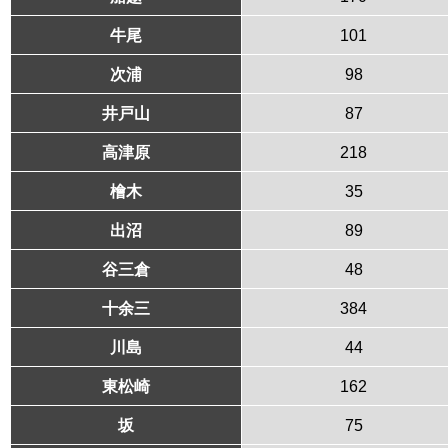
牛尾
101
次浦
98
井戸山
87
高津原
218
檜木
35
出沼
89
谷三倉
48
十余三
384
川島
44
東松崎
162
坂
75