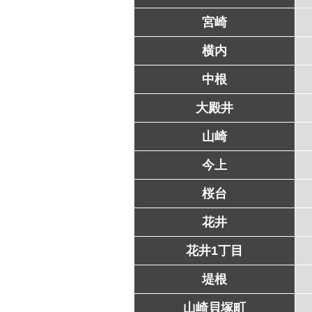
宮崎
横内
中根
大殿井
山崎
今上
桜台
花井
花井1丁目
堤根
山崎貝塚町