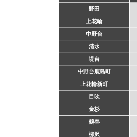
野田
上花輪
中野台
清水
堤台
中野台鹿島町
上花輪新町
目吹
金杉
鶴奉
柳沢