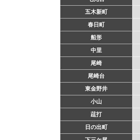
五木新町
春日町
船形
中里
尾崎
尾崎台
東金野井
小山
莚打
日の出町
下三ケ尾