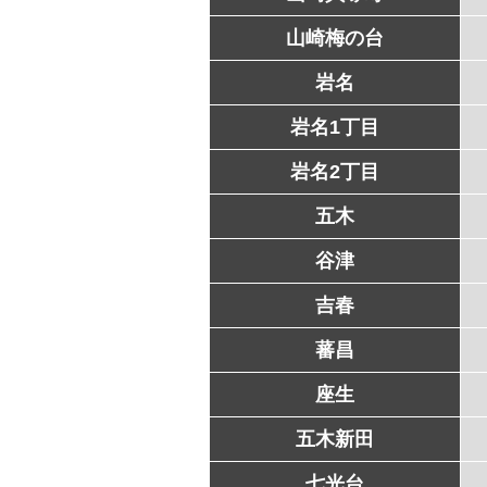
山崎梅の台
岩名
岩名1丁目
岩名2丁目
五木
谷津
吉春
蕃昌
座生
五木新田
七光台