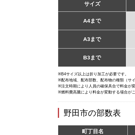
サイズ
A4まで
A3まで
B3まで
※B4サイズ以上は折り加工が必要です。
※配布地域、配布部数、配布物の種類（サ
※注文時期により人員の確保具合で料金が
※燃料費高騰により料金が変動する場合が
野田市の部数表
町丁目名