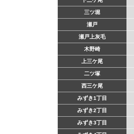
三ツ堀
瀬戸
瀬戸上灰毛
木野崎
上三ケ尾
二ツ塚
西三ケ尾
みずき1丁目
みずき2丁目
みずき3丁目