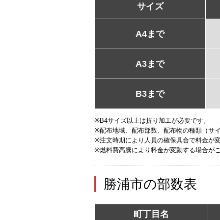
サイズ
A4まで
A3まで
B3まで
※B4サイズ以上は折り加工が必要です。
※配布地域、配布部数、配布物の種類（サ
※注文時期により人員の確保具合で料金が
※燃料費高騰により料金が変動する場合が
勝浦市の部数表
町丁目名