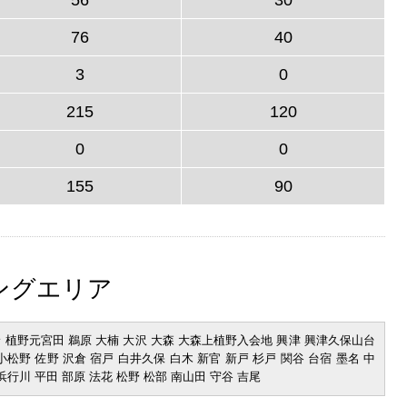
76
40
3
0
215
120
0
0
155
90
ングエリア
野 植野元宮田 鵜原 大楠 大沢 大森 大森上植野入会地 興津 興津久保山台
小松野 佐野 沢倉 宿戸 白井久保 白木 新官 新戸 杉戸 関谷 台宿 墨名 中
 浜行川 平田 部原 法花 松野 松部 南山田 守谷 吉尾