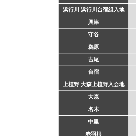
浜行川 浜行川台宿組入地
興津
守谷
鵜原
吉尾
台宿
上植野 大森上植野入会地
大森
名木
中里
赤羽根