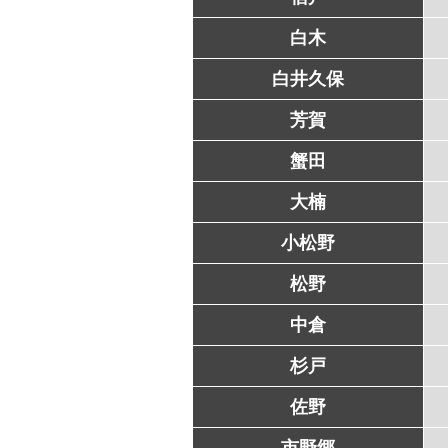
白木
白井久保
芳賀
蟹田
大楠
小松野
松野
中倉
杉戸
佐野
市野郷