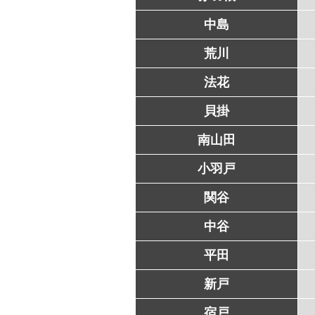
中島
荒川
法花
貝掛
南山田
小羽戸
関谷
中谷
平田
新戸
宿戸