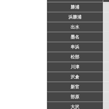
勝浦
浜勝浦
出水
墨名
串浜
松部
川津
沢倉
新官
部原
大沢