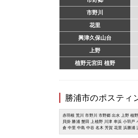
市野川
花里
興津久保山台
上野
植野元宮田 植野
勝浦市のポスティ
赤羽根 荒川 市野川 市野郷 出水 上野 植
貝掛 勝浦 蟹田 上植野 川津 串浜 小羽戸 
倉 中里 中島 中谷 名木 芳賀 花里 浜勝浦