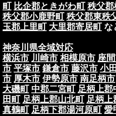
町
比企郡ときがわ町
秩父郡
秩父郡小鹿野町
秩父郡東秩
玉郡上里町
大里郡寄居町
な
神奈川県全域対応
横浜市
川崎市
相模原市
座間
市
平塚市
鎌倉市
藤沢市
小
市
厚木市
伊勢原市
南足柄市
大磯町
中郡二宮町
足柄上郡
田町
足柄上郡山北町
足柄上
真鶴町
足柄下郡湯河原町
愛