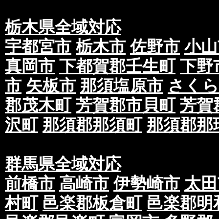
栃木県全域対応
宇都宮市
栃木市
佐野市
小山
真岡市
下都賀郡壬生町
下野
市
矢板市
那須塩原市
さくら
郡茂木町
芳賀郡市貝町
芳賀
沢町
那須郡那須町
那須郡那
群馬県全域対応
前橋市
高崎市
伊勢崎市
太田
村町
邑楽郡板倉町
邑楽郡明