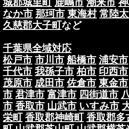
城郡城里町
鹿嶋市
潮来市
神
なか市
那珂市
東海村
常陸太
久慈郡大子町
など
千葉県全域対応
松戸市
市川市
船橋市
浦安市
千代市
我孫子市
柏市
印西市
茂原市
成田市
佐倉市
東金市
市
君津市
富津市
四街道市
市
香取市
山武市
いすみ市
栄町
香取郡神崎町
香取郡多
町
山武郡芝山町
山武郡横芝