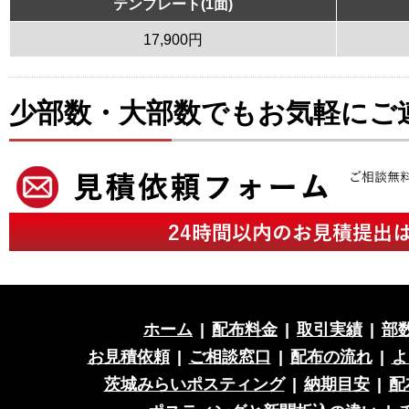
テンプレート(1面)
17,900円
少部数・大部数でもお気軽にご
ホーム
|
配布料金
|
取引実績
|
部
お見積依頼
|
ご相談窓口
|
配布の流れ
|
よ
茨城みらいポスティング
|
納期目安
|
配