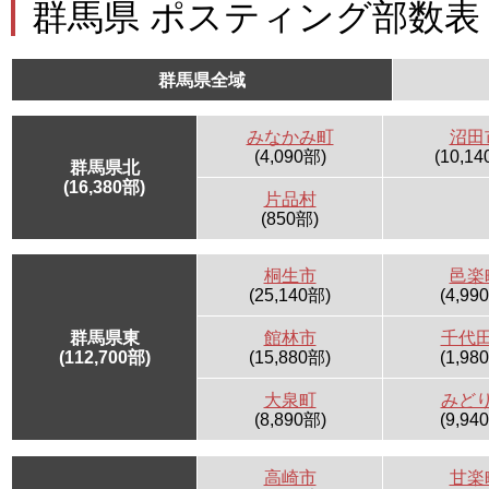
群馬県 ポスティング部数表
群馬県全域
みなかみ町
沼田
(4,090部)
(10,14
群馬県北
(
16,380
部)
片品村
(850部)
桐生市
邑楽
(25,140部)
(4,99
群馬県東
館林市
千代
(
112,700
部)
(15,880部)
(1,98
大泉町
みど
(8,890部)
(9,94
高崎市
甘楽