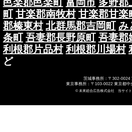
邑楽郡邑楽町
富岡市
多野郡
町
甘楽郡南牧村
甘楽郡甘楽
郡榛東村
北群馬郡吉岡町
み
条町
吾妻郡長野原町
吾妻郡
利根郡片品村
利根郡川場村
ど
茨城事務所：〒302-0024
東京事務所：〒103-0022 東京都
© 未來総合広告株式会社 当サイ