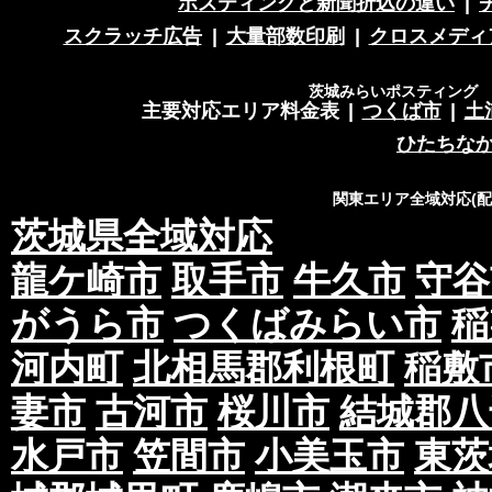
ポスティングと新聞折込の違い
|
スクラッチ広告
|
大量部数印刷
|
クロスメディ
茨城みらいポスティング 営
主要対応エリア料金表
|
つくば市
|
土
ひたちな
関東エリア全域対応(
茨城県全域対応
龍ケ崎市
取手市
牛久市
守谷
がうら市
つくばみらい市
稲
河内町
北相馬郡利根町
稲敷
妻市
古河市
桜川市
結城郡八
水戸市
笠間市
小美玉市
東茨