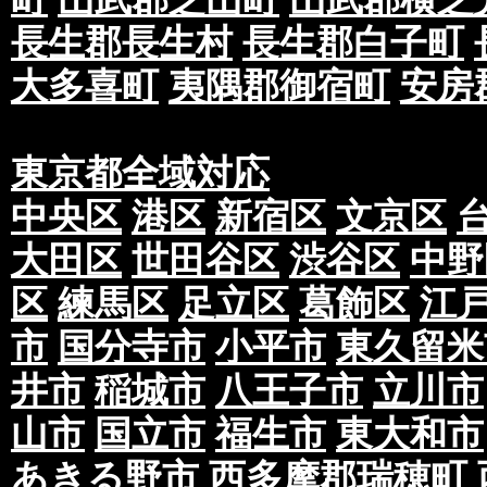
長生郡長生村
長生郡白子町
大多喜町
夷隅郡御宿町
安房
東京都全域対応
中央区
港区
新宿区
文京区
大田区
世田谷区
渋谷区
中野
区
練馬区
足立区
葛飾区
江
市
国分寺市
小平市
東久留米
井市
稲城市
八王子市
立川市
山市
国立市
福生市
東大和市
あきる野市
西多摩郡瑞穂町