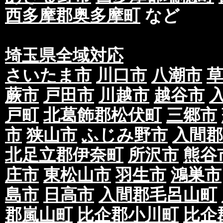
西多摩郡奥多摩町
など
埼玉県全域対応
さいたま市
川口市
八潮市
蕨市
戸田市
川越市
越谷市
戸町
北葛飾郡松伏町
三郷市
市
狭山市
ふじみ野市
入間郡
北足立郡伊奈町
所沢市
熊谷
庄市
東松山市
羽生市
鴻巣市
島市
日高市
入間郡毛呂山町
郡嵐山町
比企郡小川町
比企