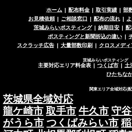
ホーム
|
配布料金
|
取引実績
|
部
お見積依頼
|
ご相談窓口
|
配布の流れ
|
よ
茨城みらいポスティング
|
納期目安
|
配
ポスティングと新聞折込の違い
|
スクラッチ広告
|
大量部数印刷
|
クロスメディ
茨城みらいポスティング 営
主要対応エリア料金表
|
つくば市
|
土
ひたちな
関東エリア全域対応(
茨城県全域対応
龍ケ崎市
取手市
牛久市
守谷
がうら市
つくばみらい市
稲