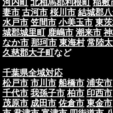
河内町
北相馬郡利根町
稲敷
妻市
古河市
桜川市
結城郡八
水戸市
笠間市
小美玉市
東茨
城郡城里町
鹿嶋市
潮来市
神
なか市
那珂市
東海村
常陸太
久慈郡大子町
など
千葉県全域対応
松戸市
市川市
船橋市
浦安市
千代市
我孫子市
柏市
印西市
茂原市
成田市
佐倉市
東金市