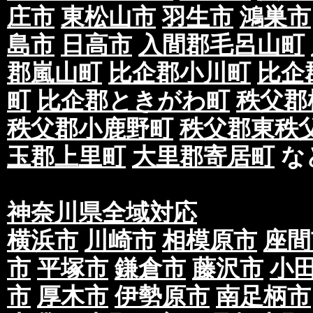
庄市
東松山市
羽生市
鴻巣市
島市
日高市
入間郡毛呂山町
郡嵐山町
比企郡小川町
比企
町
比企郡ときがわ町
秩父郡
秩父郡小鹿野町
秩父郡東秩
玉郡上里町
大里郡寄居町
な
神奈川県全域対応
横浜市
川崎市
相模原市
座間
市
平塚市
鎌倉市
藤沢市
小
市
厚木市
伊勢原市
南足柄市