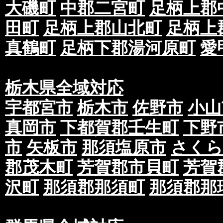
大磯町
中郡二宮町
足柄上郡
田町
足柄上郡山北町
足柄上
真鶴町
足柄下郡湯河原町
愛
栃木県全域対応
宇都宮市
栃木市
佐野市
小山
真岡市
下都賀郡壬生町
下野
市
矢板市
那須塩原市
さくら
郡茂木町
芳賀郡市貝町
芳賀
沢町
那須郡那須町
那須郡那