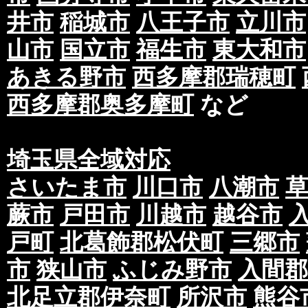
井市
稲城市
八王子市
立川市
山市
国立市
福生市
東大和市
あきる野市
西多摩郡瑞穂町
西多摩郡奥多摩町
など
埼玉県全域対応
さいたま市
川口市
八潮市
蕨市
戸田市
川越市
越谷市
戸町
北葛飾郡松伏町
三郷市
市
狭山市
ふじみ野市
入間郡
北足立郡伊奈町
所沢市
熊谷