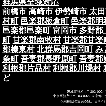
群馬県全域対応
前橋市
高崎市
伊勢崎市
太田
村町
邑楽郡板倉町
邑楽郡明
邑楽郡邑楽町
富岡市
多野郡
町
甘楽郡南牧村
甘楽郡甘楽
郡榛東村
北群馬郡吉岡町
み
条町
吾妻郡長野原町
吾妻郡
利根郡片品村
利根郡川場村
ど
茨城事務所：〒302-0024
東京事務所：〒103-0022 東京都
© 未來総合広告株式会社 当サイ