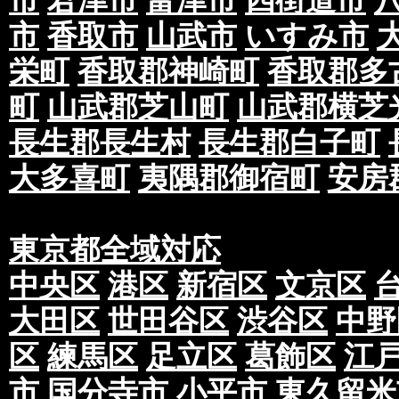
市
君津市
富津市
四街道市
市
香取市
山武市
いすみ市
栄町
香取郡神崎町
香取郡多
町
山武郡芝山町
山武郡横芝
長生郡長生村
長生郡白子町
大多喜町
夷隅郡御宿町
安房
東京都全域対応
中央区
港区
新宿区
文京区
大田区
世田谷区
渋谷区
中野
区
練馬区
足立区
葛飾区
江
市
国分寺市
小平市
東久留米