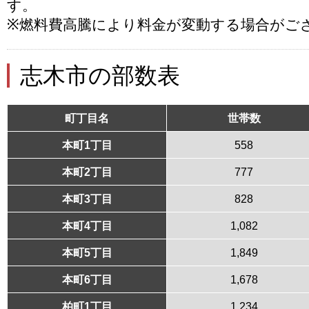
す。
※燃料費高騰により料金が変動する場合がご
志木市の部数表
町丁目名
世帯数
本町1丁目
558
本町2丁目
777
本町3丁目
828
本町4丁目
1,082
本町5丁目
1,849
本町6丁目
1,678
柏町1丁目
1,234