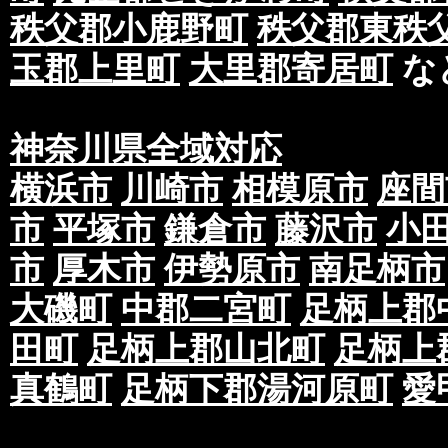
秩父郡小鹿野町
秩父郡東秩
玉郡上里町
大里郡寄居町
な
神奈川県全域対応
横浜市
川崎市
相模原市
座間
市
平塚市
鎌倉市
藤沢市
小
市
厚木市
伊勢原市
南足柄市
大磯町
中郡二宮町
足柄上郡
田町
足柄上郡山北町
足柄上
真鶴町
足柄下郡湯河原町
愛