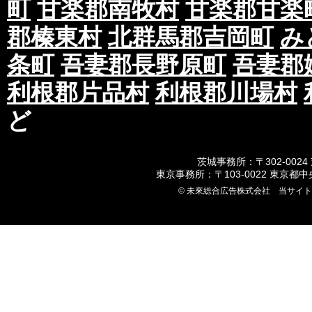
町
甘楽郡南牧村
甘楽郡甘楽
郡榛東村
北群馬郡吉岡町
み
条町
吾妻郡長野原町
吾妻郡
利根郡片品村
利根郡川場村
ど
茨城事務所：〒302-0024
東京事務所：〒103-0022 東京都
© 未來総合広告株式会社 当サイ