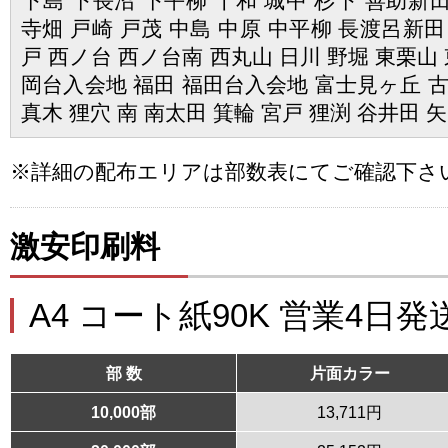
下島 下長沼 下平柳 十和 城中 杉下 善助新田
寺畑 戸崎 戸茂 中島 中原 中平柳 長渡呂新田
戸 西ノ台 西ノ台南 西丸山 日川 野堀 東栗山 
岡台入会地 福田 福田台入会地 富士見ヶ丘 古
真木 狸穴 南 南太田 箕輪 宮戸 狸渕 谷井田 
※詳細の配布エリアは部数表にてご確認下さ
激安印刷料
A4 コート紙90K 営業4日発
部 数
片面カラー
10,000部
13,711円