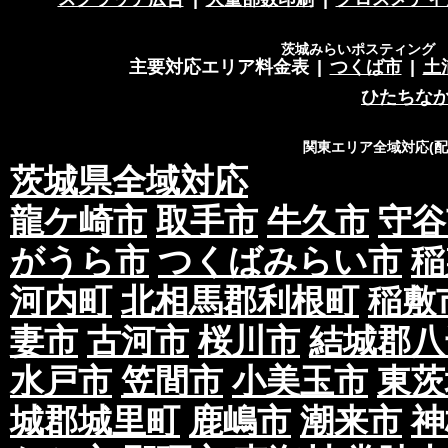
茨城みらいポスティング 営
主要対応エリア料金表
|
つくば市
|
土
ひたちな
関東エリア全域対応(
茨城県全域対応
龍ケ崎市
取手市
牛久市
守谷
がうら市
つくばみらい市
稲
河内町
北相馬郡利根町
稲敷
妻市
古河市
桜川市
結城郡八
水戸市
笠間市
小美玉市
東茨
城郡城里町
鹿嶋市
潮来市
神