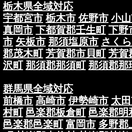
栃木県全域対応
宇都宮市
栃木市
佐野市
小山
真岡市
下都賀郡壬生町
下野
市
矢板市
那須塩原市
さくら
郡茂木町
芳賀郡市貝町
芳賀
沢町
那須郡那須町
那須郡那
群馬県全域対応
前橋市
高崎市
伊勢崎市
太田
村町
邑楽郡板倉町
邑楽郡明
邑楽郡邑楽町
富岡市
多野郡