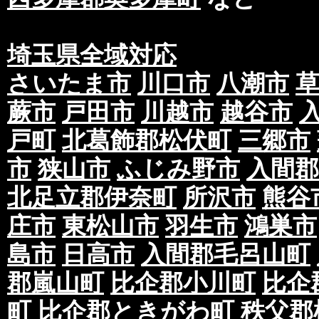
埼玉県全域対応
さいたま市
川口市
八潮市
蕨市
戸田市
川越市
越谷市
戸町
北葛飾郡松伏町
三郷市
市
狭山市
ふじみ野市
入間郡
北足立郡伊奈町
所沢市
熊谷
庄市
東松山市
羽生市
鴻巣市
島市
日高市
入間郡毛呂山町
郡嵐山町
比企郡小川町
比企
町
比企郡ときがわ町
秩父郡