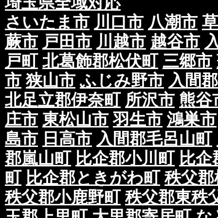
埼玉県全域対応
さいたま市
川口市
八潮市
蕨市
戸田市
川越市
越谷市
戸町
北葛飾郡松伏町
三郷市
市
狭山市
ふじみ野市
入間郡
北足立郡伊奈町
所沢市
熊谷
庄市
東松山市
羽生市
鴻巣市
島市
日高市
入間郡毛呂山町
郡嵐山町
比企郡小川町
比企
町
比企郡ときがわ町
秩父郡
秩父郡小鹿野町
秩父郡東秩
玉郡上里町
大里郡寄居町
な