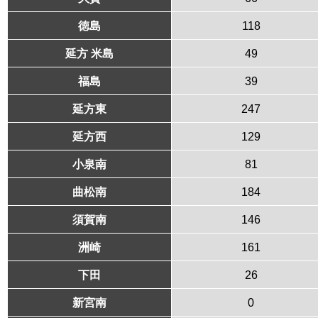
徳島
118
延方 米島
49
福島
39
延方東
247
延方西
129
小泉南
81
曲松南
184
須賀南
146
洲崎
161
下田
26
新宮南
0