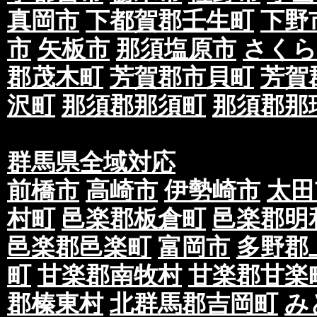
真岡市
下都賀郡壬生町
下野
市
矢板市
那須塩原市
さくら
郡茂木町
芳賀郡市貝町
芳賀
沢町
那須郡那須町
那須郡那
群馬県全域対応
前橋市
高崎市
伊勢崎市
太田
村町
邑楽郡板倉町
邑楽郡明
邑楽郡邑楽町
富岡市
多野郡
町
甘楽郡南牧村
甘楽郡甘楽
郡榛東村
北群馬郡吉岡町
み