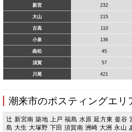
新宮
232
大山
215
古高
110
小泉
136
曲松
45
須賀
57
川尾
421
潮来市のポスティングエリ
辻 新宮南 築地 上戸 福島 水原 延方東 釜谷 
島 大生 大塚野 下田 須賀南 洲崎 大洲 永山 