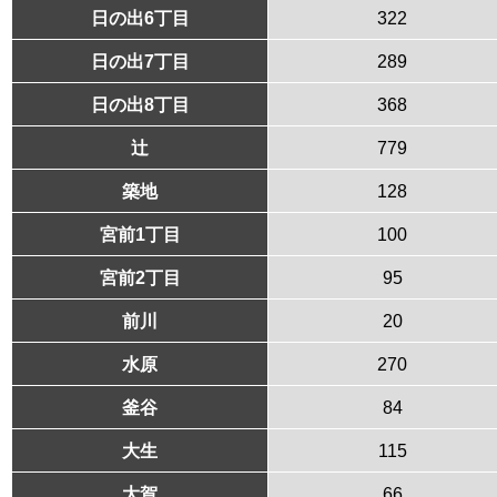
日の出6丁目
322
日の出7丁目
289
日の出8丁目
368
辻
779
築地
128
宮前1丁目
100
宮前2丁目
95
前川
20
水原
270
釜谷
84
大生
115
大賀
66