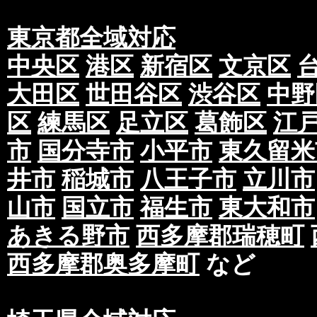
東京都全域対応
中央区
港区
新宿区
文京区
大田区
世田谷区
渋谷区
中野
区
練馬区
足立区
葛飾区
江
市
国分寺市
小平市
東久留米
井市
稲城市
八王子市
立川市
山市
国立市
福生市
東大和市
あきる野市
西多摩郡瑞穂町
西多摩郡奥多摩町
など