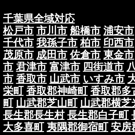
千葉県全域対応
松戸市
市川市
船橋市
浦安市
千代市
我孫子市
柏市
印西市
茂原市
成田市
佐倉市
東金市
市
君津市
富津市
四街道市
市
香取市
山武市
いすみ市
栄町
香取郡神崎町
香取郡多
町
山武郡芝山町
山武郡横芝
長生郡長生村
長生郡白子町
大多喜町
夷隅郡御宿町
安房