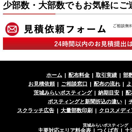
少部数・大部数でもお気軽にご
ホーム
|
配布料金
|
取引実績
|
部
お見積依頼
|
ご相談窓口
|
配布の流れ
|
よ
茨城みらいポスティング
|
納期目安
|
配
ポスティングと新聞折込の違い
|
スクラッチ広告
|
大量部数印刷
|
クロスメディ
茨城みらいポスティング 営
主要対応エリア料金表
|
つくば市
|
土