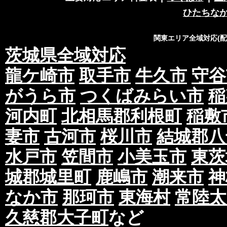
ひたちな
関東エリア全域対応(
茨城県全域対応
龍ケ崎市
取手市
牛久市
守谷
がうら市
つくばみらい市
稲
河内町
北相馬郡利根町
稲敷
妻市
古河市
桜川市
結城郡八
水戸市
笠間市
小美玉市
東茨
城郡城里町
鹿嶋市
潮来市
神
なか市
那珂市
東海村
常陸太
久慈郡大子町
など