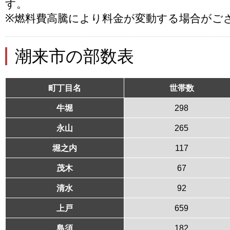
す。
※燃料費高騰により料金が変動する場合がご
潮来市の部数表
町丁目名
世帯数
牛堀
298
永山
265
堀之内
117
茂木
67
清水
92
上戸
659
島須
182