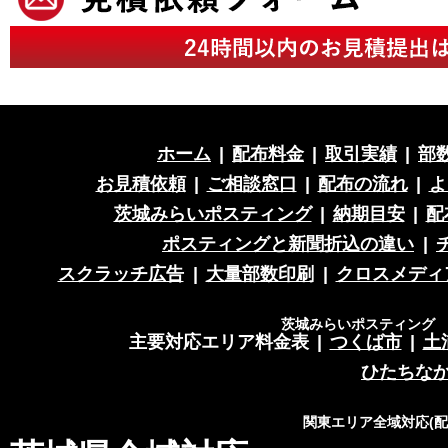
ホーム
|
配布料金
|
取引実績
|
部
お見積依頼
|
ご相談窓口
|
配布の流れ
|
よ
茨城みらいポスティング
|
納期目安
|
配
ポスティングと新聞折込の違い
|
スクラッチ広告
|
大量部数印刷
|
クロスメディ
茨城みらいポスティング 営
主要対応エリア料金表
|
つくば市
|
土
ひたちな
関東エリア全域対応(