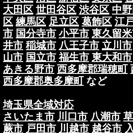
大田区
世田谷区
渋谷区
中野
区
練馬区
足立区
葛飾区
江
市
国分寺市
小平市
東久留米
井市
稲城市
八王子市
立川市
山市
国立市
福生市
東大和市
あきる野市
西多摩郡瑞穂町
西多摩郡奥多摩町
など
埼玉県全域対応
さいたま市
川口市
八潮市
蕨市
戸田市
川越市
越谷市