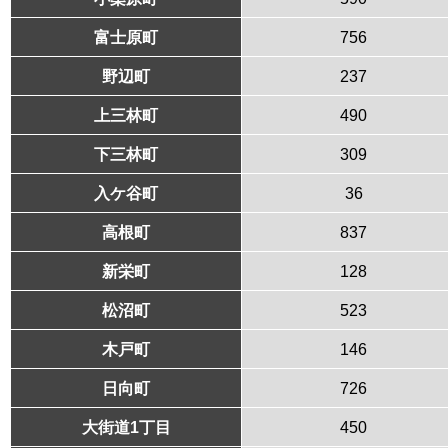
富士原町
756
野辺町
237
上三林町
490
下三林町
309
入ケ谷町
36
高根町
837
新栄町
128
松沼町
523
木戸町
146
日向町
726
大街道1丁目
450