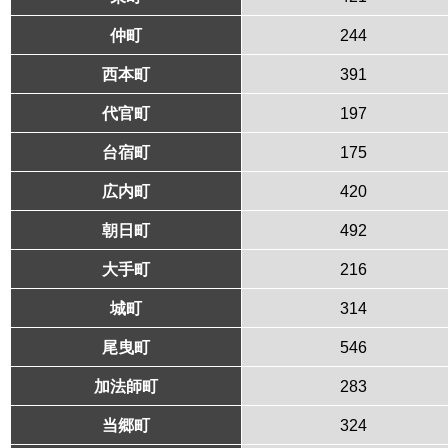
仲町
244
西本町
391
代官町
197
台宿町
175
広内町
420
朝日町
492
大手町
216
城町
314
尾曳町
546
加法師町
283
当郷町
324