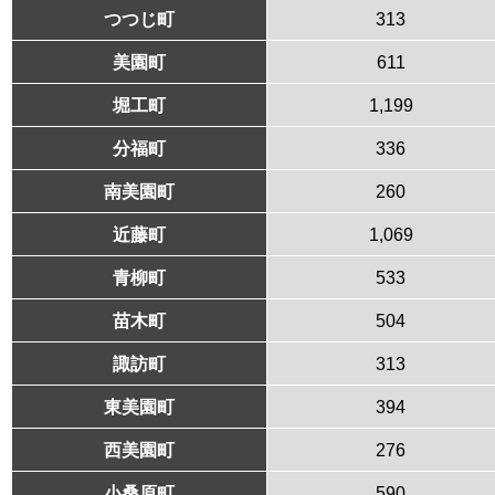
つつじ町
313
美園町
611
堀工町
1,199
分福町
336
南美園町
260
近藤町
1,069
青柳町
533
苗木町
504
諏訪町
313
東美園町
394
西美園町
276
小桑原町
590