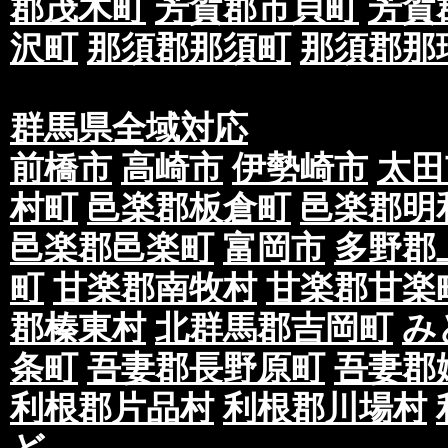
郡茂木町
芳賀郡市貝町
芳賀
沢町
那須郡那須町
那須郡那
群馬県全域対応
前橋市
高崎市
伊勢崎市
太田
村町
邑楽郡板倉町
邑楽郡明
邑楽郡邑楽町
富岡市
多野郡
町
甘楽郡南牧村
甘楽郡甘楽
郡榛東村
北群馬郡吉岡町
み
条町
吾妻郡長野原町
吾妻郡
利根郡片品村
利根郡川場村