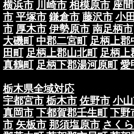
横浜市
川崎市
相模原市
座間
市
平塚市
鎌倉市
藤沢市
小
市
厚木市
伊勢原市
南足柄市
大磯町
中郡二宮町
足柄上郡
田町
足柄上郡山北町
足柄上
真鶴町
足柄下郡湯河原町
愛
栃木県全域対応
宇都宮市
栃木市
佐野市
小山
真岡市
下都賀郡壬生町
下野
市
矢板市
那須塩原市
さくら