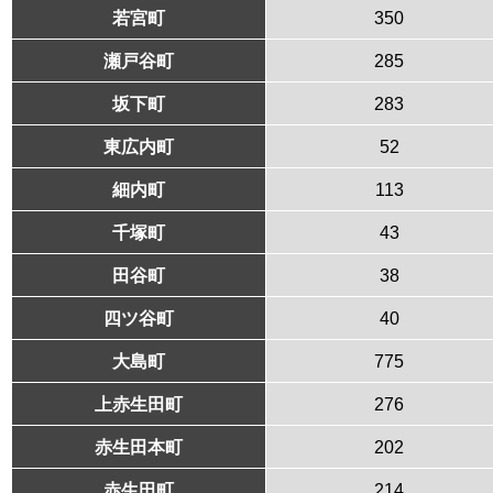
若宮町
350
瀬戸谷町
285
坂下町
283
東広内町
52
細内町
113
千塚町
43
田谷町
38
四ツ谷町
40
大島町
775
上赤生田町
276
赤生田本町
202
赤生田町
214