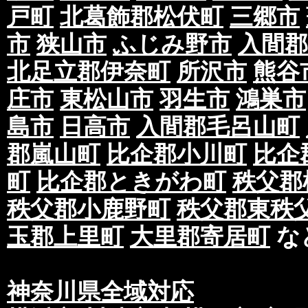
戸町
北葛飾郡松伏町
三郷市
市
狭山市
ふじみ野市
入間郡
北足立郡伊奈町
所沢市
熊谷
庄市
東松山市
羽生市
鴻巣市
島市
日高市
入間郡毛呂山町
郡嵐山町
比企郡小川町
比企
町
比企郡ときがわ町
秩父郡
秩父郡小鹿野町
秩父郡東秩
玉郡上里町
大里郡寄居町
な
神奈川県全域対応