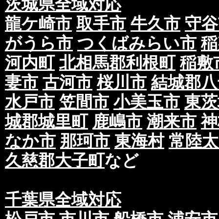
茨城県全域対応
龍ケ崎市
取手市
牛久市
守谷
がうら市
つくばみらい市
稲
河内町
北相馬郡利根町
稲敷
妻市
古河市
桜川市
結城郡八
水戸市
笠間市
小美玉市
東茨
城郡城里町
鹿嶋市
潮来市
神
なか市
那珂市
東海村
常陸太
久慈郡大子町
など
千葉県全域対応