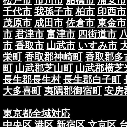
松戸市
市川市
船橋市
浦安市
千代市
我孫子市
柏市
印西市
茂原市
成田市
佐倉市
東金市
市
君津市
富津市
四街道市
市
香取市
山武市
いすみ市
栄町
香取郡神崎町
香取郡多
町
山武郡芝山町
山武郡横芝
長生郡長生村
長生郡白子町
大多喜町
夷隅郡御宿町
安房
東京都全域対応
中央区
港区
新宿区
文京区