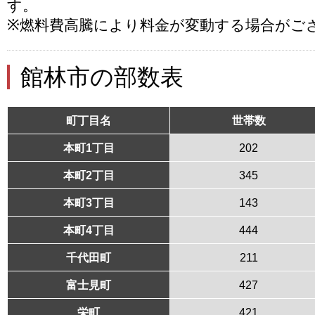
す。
※燃料費高騰により料金が変動する場合がご
館林市の部数表
町丁目名
世帯数
本町1丁目
202
本町2丁目
345
本町3丁目
143
本町4丁目
444
千代田町
211
富士見町
427
栄町
421