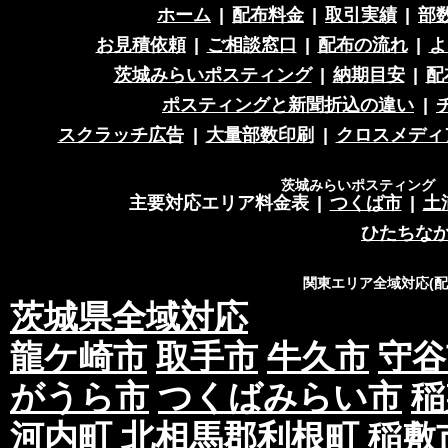
ホーム
|
配布料金
|
取引実績
|
部
お見積依頼
|
ご相談窓口
|
配布の流れ
|
よ
茨城みらいポスティング
|
納期目安
|
配
ポスティングと新聞折込の違い
|
スクラッチ広告
|
大量部数印刷
|
クロスメディ
茨城みらいポスティング 営
主要対応エリア料金表
|
つくば市
|
土
ひたちな
関東エリア全域対応(
茨城県全域対応
龍ケ崎市
取手市
牛久市
守谷
がうら市
つくばみらい市
稲
河内町
北相馬郡利根町
稲敷