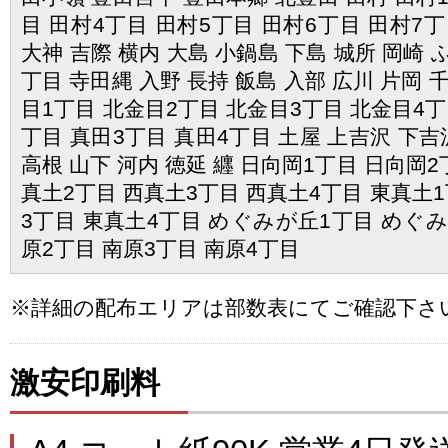
目 田村4丁目 田村5丁目 田村6丁目 田村7丁
大神 吉際 横内 大島 小鍋島 下島 城所 岡崎
丁目 寺田縄 入野 長持 飯島 入部 広川 片岡 
目1丁目 北金目2丁目 北金目3丁目 北金目4丁
丁目 真田3丁目 真田4丁目 土屋 上吉沢 下吉
高根 山下 河内 徳延 纒 日向岡1丁目 日向岡2
真土2丁目 西真土3丁目 西真土4丁目 東真土1
3丁目 東真土4丁目 めぐみが丘1丁目 めぐみ
原2丁目 南原3丁目 南原4丁目
※詳細の配布エリアは部数表にてご確認下さ
激安印刷料