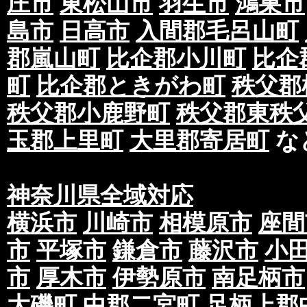
庄市
東松山市
羽生市
鴻巣市
島市
日高市
入間郡毛呂山町
郡嵐山町
比企郡小川町
比企
町
比企郡ときがわ町
秩父郡
秩父郡小鹿野町
秩父郡東秩
玉郡上里町
大里郡寄居町
な
神奈川県全域対応
横浜市
川崎市
相模原市
座間
市
平塚市
鎌倉市
藤沢市
小
市
厚木市
伊勢原市
南足柄市
大磯町
中郡二宮町
足柄上郡