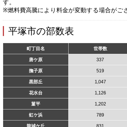
す。
※燃料費高騰により料金が変動する場合がご
平塚市の部数表
町丁目名
世帯数
唐ケ原
337
撫子原
519
黒部丘
1,047
花水台
1,126
菫平
1,202
虹ケ浜
789
龍城ケ丘
831