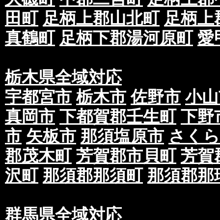
田町
足柄上郡山北町
足柄上
真鶴町
足柄下郡湯河原町
愛
栃木県全域対応
宇都宮市
栃木市
佐野市
小山
真岡市
下都賀郡壬生町
下野
市
矢板市
那須塩原市
さくら
郡茂木町
芳賀郡市貝町
芳賀
沢町
那須郡那須町
那須郡那
群馬県全域対応