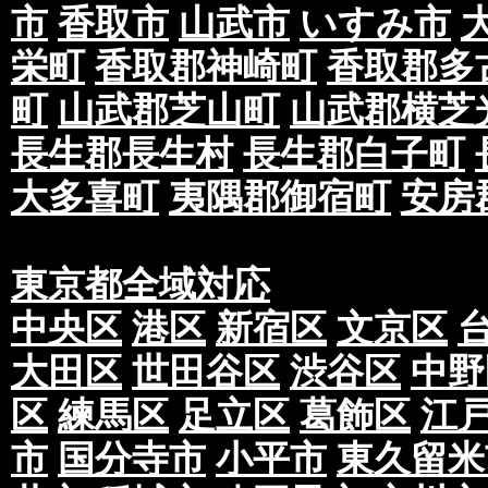
市
香取市
山武市
いすみ市
栄町
香取郡神崎町
香取郡多
町
山武郡芝山町
山武郡横芝
長生郡長生村
長生郡白子町
大多喜町
夷隅郡御宿町
安房
東京都全域対応
中央区
港区
新宿区
文京区
大田区
世田谷区
渋谷区
中野
区
練馬区
足立区
葛飾区
江
市
国分寺市
小平市
東久留米