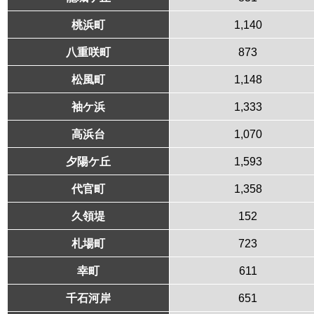
桃浜町
1,140
八重咲町
873
松風町
1,148
袖ケ浜
1,333
高浜台
1,070
夕陽ケ丘
1,593
代官町
1,358
久領堤
152
札場町
723
幸町
611
千石河岸
651