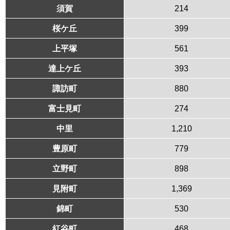
須賀
214
桜ケ丘
399
上平塚
561
達上ケ丘
393
諏訪町
880
富士見町
274
中里
1,210
豊原町
779
立野町
898
見附町
1,369
錦町
530
紅谷町
468