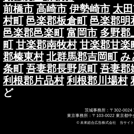
前橋市
高崎市
伊勢崎市
太田
村町
邑楽郡板倉町
邑楽郡明
邑楽郡邑楽町
富岡市
多野郡
町
甘楽郡南牧村
甘楽郡甘楽
郡榛東村
北群馬郡吉岡町
み
条町
吾妻郡長野原町
吾妻郡
利根郡片品村
利根郡川場村
ど
茨城事務所：〒302-0024
東京事務所：〒103-0022 東京都
© 未來総合広告株式会社 当サイ