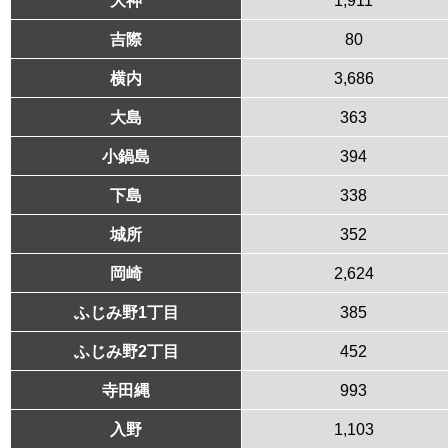
吉際
80
横内
3,686
大島
363
小鍋島
394
下島
338
城所
352
岡崎
2,624
ふじみ野1丁目
385
ふじみ野2丁目
452
寺田縄
993
入野
1,103