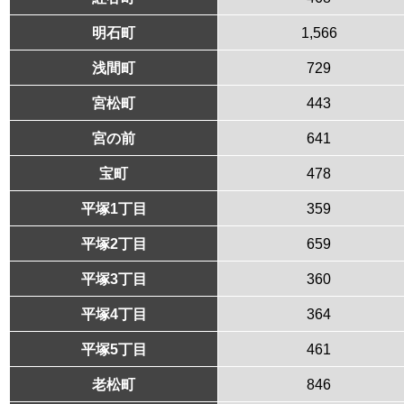
明石町
1,566
浅間町
729
宮松町
443
宮の前
641
宝町
478
平塚1丁目
359
平塚2丁目
659
平塚3丁目
360
平塚4丁目
364
平塚5丁目
461
老松町
846