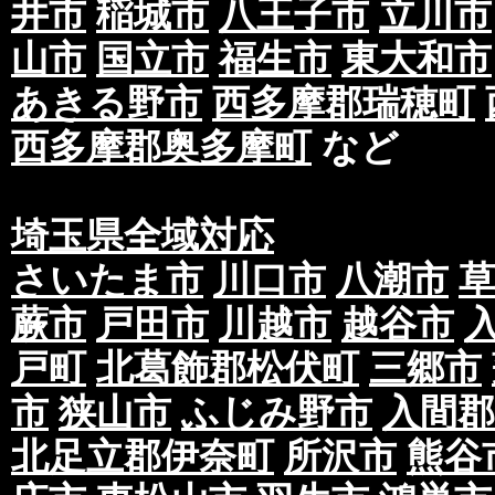
井市
稲城市
八王子市
立川市
山市
国立市
福生市
東大和市
あきる野市
西多摩郡瑞穂町
西多摩郡奥多摩町
など
埼玉県全域対応
さいたま市
川口市
八潮市
蕨市
戸田市
川越市
越谷市
戸町
北葛飾郡松伏町
三郷市
市
狭山市
ふじみ野市
入間郡
北足立郡伊奈町
所沢市
熊谷