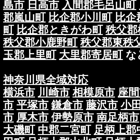
島市
日高市
入間郡毛呂山町
郡嵐山町
比企郡小川町
比企
町
比企郡ときがわ町
秩父郡
秩父郡小鹿野町
秩父郡東秩
玉郡上里町
大里郡寄居町
な
神奈川県全域対応
横浜市
川崎市
相模原市
座間
市
平塚市
鎌倉市
藤沢市
小
市
厚木市
伊勢原市
南足柄市
大磯町
中郡二宮町
足柄上郡