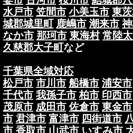
水戸市
笠間市
小美玉市
東茨
城郡城里町
鹿嶋市
潮来市
神
なか市
那珂市
東海村
常陸太
久慈郡大子町
など
千葉県全域対応
松戸市
市川市
船橋市
浦安市
千代市
我孫子市
柏市
印西市
茂原市
成田市
佐倉市
東金市
市
君津市
富津市
四街道市
市
香取市
山武市
いすみ市