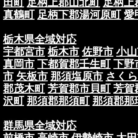
田町
足柄上郡山北町
足柄上
真鶴町
足柄下郡湯河原町
愛
栃木県全域対応
宇都宮市
栃木市
佐野市
小山
真岡市
下都賀郡壬生町
下野
市
矢板市
那須塩原市
さくら
郡茂木町
芳賀郡市貝町
芳賀
沢町
那須郡那須町
那須郡那
群馬県全域対応
前橋市
高崎市
伊勢崎市
太田