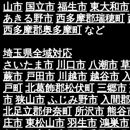
山市
国立市
福生市
東大和市
あきる野市
西多摩郡瑞穂町
西多摩郡奥多摩町
など
埼玉県全域対応
さいたま市
川口市
八潮市
蕨市
戸田市
川越市
越谷市
戸町
北葛飾郡松伏町
三郷市
市
狭山市
ふじみ野市
入間郡
北足立郡伊奈町
所沢市
熊谷
庄市
東松山市
羽生市
鴻巣市