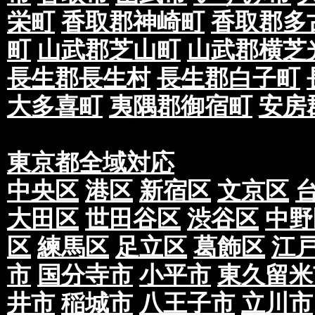
栄町
香取郡神崎町
香取郡多
町
山武郡芝山町
山武郡横芝
長生郡長生村
長生郡白子町
大多喜町
夷隅郡御宿町
安房
東京都全域対応
中央区
港区
新宿区
文京区
大田区
世田谷区
渋谷区
中野
区
練馬区
足立区
葛飾区
江
市
国分寺市
小平市
東久留米
井市
稲城市
八王子市
立川市