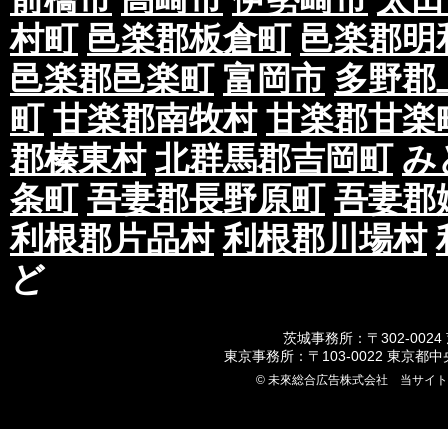
村町
邑楽郡板倉町
邑楽郡明
邑楽郡邑楽町
富岡市
多野郡
町
甘楽郡南牧村
甘楽郡甘楽
郡榛東村
北群馬郡吉岡町
み
条町
吾妻郡長野原町
吾妻郡
利根郡片品村
利根郡川場村
ど
茨城事務所：〒302-0024
東京事務所：〒103-0022 東京都
© 未來総合広告株式会社 当サイ