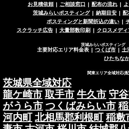
お見積依頼
|
ご相談窓口
|
配布の流れ
|
よ
茨城みらいポスティング
|
納期目安
|
配
ポスティングと新聞折込の違い
|
スクラッチ広告
|
大量部数印刷
|
クロスメディ
茨城みらいポスティング 営
主要対応エリア料金表
|
つくば市
|
土
ひたちな
関東エリア全域対応(
茨城県全域対応
龍ケ崎市
取手市
牛久市
守谷
がうら市
つくばみらい市
稲
河内町
北相馬郡利根町
稲敷
妻市
古河市
桜川市
結城郡八