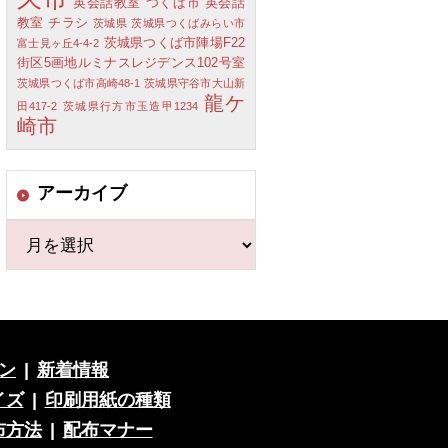
英会話教室 つくば市
英会話
教室 チラシ
茨城県
茨城県つくばみらい市
茨城県つくば市陣場F22
富士見ヶ丘4-4-2
街区5画地ルミナスレジデンス102号室
茨城県つくば市高崎48-1
茨城県守谷市大山新
龍ケ
田417-2
茨城県行方市玉造甲1234
崎市
アーカイブ
ン
|
新着情報
イズ
|
印刷用紙の種類
布方法
|
配布マナー