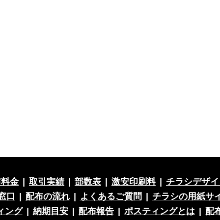
布料金
|
取引実績
|
部数表
|
激安印刷料
|
チラシデザイ
窓口
|
配布の流れ
|
よくあるご質問
|
チラシの用紙サ
ィング
|
納期目安
|
配布報告
|
ポスティングとは
|
配