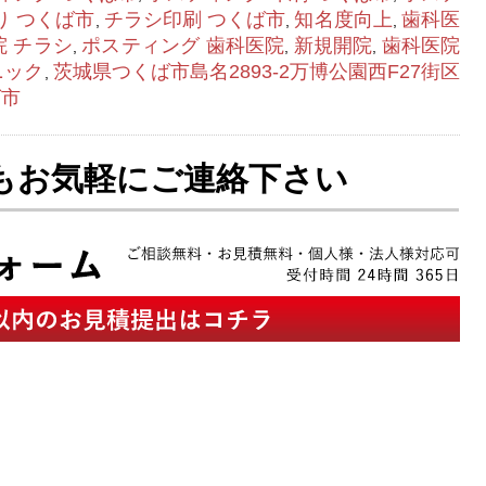
り つくば市
チラシ印刷 つくば市
知名度向上
歯科医
,
,
,
院 チラシ
ポスティング 歯科医院
新規開院
歯科医院
,
,
,
ニック
茨城県つくば市島名2893-2万博公園西F27街区
,
ば市
もお気軽にご連絡下さい