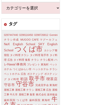
タグ
0297447440
0298116450
0298726812
Gemini
チラシ作成
MUGOO CAFE マグーカフェ
NeX English School
SKY English
つくば市
School
カトレア整
骨院
タイ料理 チラシ
タイ料理 取手市
タイ料
ハ
理 広告
タイ料理 集客
チラシ
チラシ配布
レHawaiʻi事務局
プレゼント 東海村
ペット
ホテル つくばみらい市
ペットホテル チラシ
ペットホテル 広告
ポスティング
ポスティン
取手市
初詣
喫茶店
グ タイ料理
守谷市
守谷市
完成見学会 東海村
屋根工事
屋根工事 チラシ
屋根工事 広告
屋根
工事 牛久市
屋根工事 集客
株式会社 坂本板金
牛
歯科医院 つくば市
歯科医院 東海村
久市