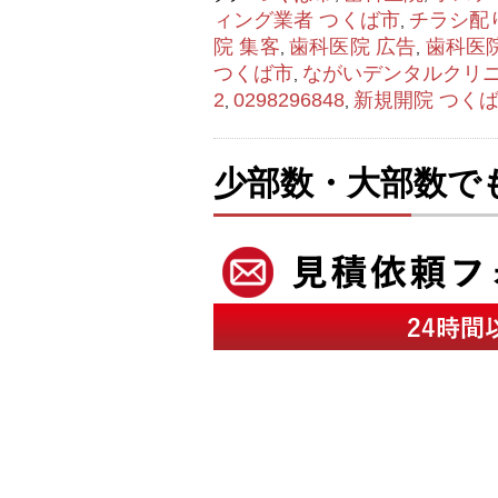
ィング業者 つくば市
チラシ配
,
院 集客
歯科医院 広告
歯科医
,
,
つくば市
ながいデンタルクリ
,
2
0298296848
新規開院 つく
,
,
少部数・大部数で